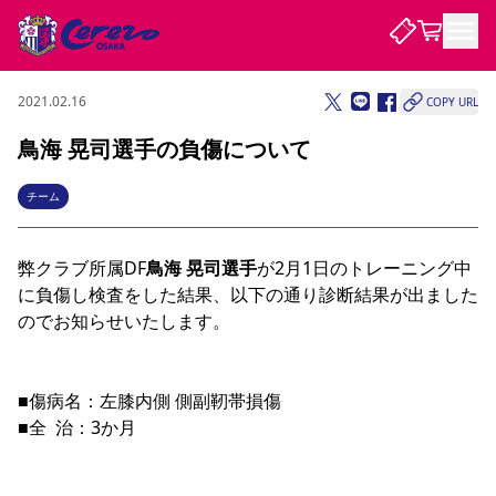
2021.02.16
COPY URL
試合・チーム
鳥海 晃司選手の負傷について
観戦する
試合について
チーム
試合日程 / 結果
順位表
クラブを知る
チケット
弊クラブ所属DF
チームについて
鳥海 晃司選手
が2月1日のトレーニング中
に負傷し検査をした結果、以下の通り診断結果が出ました
チケット情報
販売スケジュール
価格・席種
購入方法
選手・スタッフ
スケジュール
メディア情報
アクセス
レディース
のでお知らせいたします。

シーズンシート
法人シーズンシート
福祉サービス
団体チケット
アカデミー
ハナサカプレーヤー
歴代所属選手
ファンクラブ
特定興行入場券
セレッソ大阪について
譲渡サービス
リセールサービス
クラブ紹介
観戦ガイド
沿革
シーズン記録
求人情報
■傷病名：左膝内側 側副靭帯損傷

ニュース
ファンクラブ
初めて観戦ガイド
サポートする
キッズ向けサービス
グルメ
マッチデープログラム
■全  治：3か月
観戦マナー&ルール
ビジターサポーター観戦ガイド
公式アプリ
SAKURA SOCIO
SAKURA POINT Program
招待券引換方法
先行入場
パートナー企業募集中
セレッソ大阪VISAカード
サポートスタッフ
まいセレチケット
会員規定
婚姻届・出生届・命名書
セレッソアイデアちょうだいな
スタジアム
応援商店街
レディース
ニュース
Lise（ライセンスビジネス）