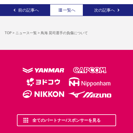
YANMAR HANASAKA STADIUM
すべて
チーム
グッズ
チケット
イベント
ファンクラブ
サステナビリティ
前の記事へ
一覧へ
次の記事へ
ホームタウン
パートナー
スポーツクラブ
メディア
30周年
DAZNで観戦
アカデミー
サステナビリティポリシー
SDGsのゴール
インパクトレポート
活動レポート
SPORT POSITIVE LEAGUES
取り組み実績
DAZNで観戦
TOP
>
ニュース一覧
>
鳥海 晃司選手の負傷について
スポーツクラブ
アウェイツアー
スポーツクラブ
アウェイツアー
関連団体/施設
よくある質問
長居公園
セレッソフットサルパーク
セレッソフットサルパーク長居
よくある質問
セレッソスポーツパーク舞洲
YANMAR HANASAKA STADIUM
セレッソ大阪アカデミー
子供のサッカースクール
大人のサッカースクール
その他スポーツクラブ
全てのパートナー/スポンサーを見る