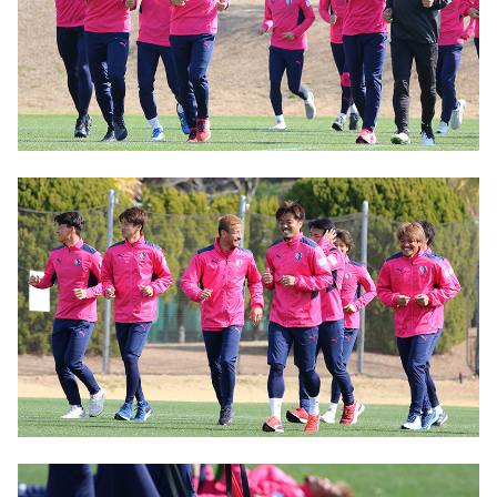
YANMAR HANASAKA STADIUM
すべて
チーム
グッズ
チケット
イベント
ファンクラブ
サステナビリティ
ホームタウン
パートナー
スポーツクラブ
メディア
30周年
DAZNで観戦
アカデミー
サステナビリティポリシー
SDGsのゴール
インパクトレポート
活動レポート
SPORT POSITIVE LEAGUES
取り組み実績
DAZNで観戦
スポーツクラブ
アウェイツアー
スポーツクラブ
アウェイツアー
関連団体/施設
よくある質問
長居公園
セレッソフットサルパーク
セレッソフットサルパーク長居
よくある質問
セレッソスポーツパーク舞洲
YANMAR HANASAKA STADIUM
セレッソ大阪アカデミー
子供のサッカースクール
大人のサッカースクール
その他スポーツクラブ