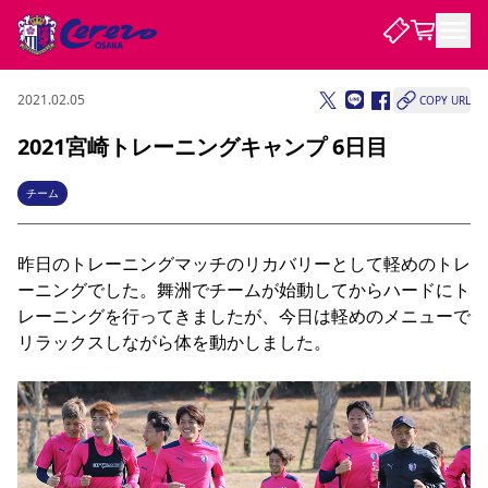
2021.02.05
COPY URL
試合・チーム
2021宮崎トレーニングキャンプ 6日目
観戦する
試合について
チーム
試合日程 / 結果
順位表
クラブを知る
チケット
昨日のトレーニングマッチのリカバリーとして軽めのトレ
チームについて
ーニングでした。舞洲でチームが始動してからハードにト
チケット情報
販売スケジュール
価格・席種
購入方法
選手・スタッフ
スケジュール
メディア情報
アクセス
レディース
レーニングを行ってきましたが、今日は軽めのメニューで
シーズンシート
法人シーズンシート
福祉サービス
団体チケット
アカデミー
ハナサカプレーヤー
歴代所属選手
ファンクラブ
特定興行入場券
セレッソ大阪について
譲渡サービス
リセールサービス
リラックスしながら体を動かしました。

クラブ紹介
観戦ガイド
沿革
シーズン記録
求人情報
ニュース
ファンクラブ
初めて観戦ガイド
サポートする
キッズ向けサービス
グルメ
マッチデープログラム
観戦マナー&ルール
ビジターサポーター観戦ガイド
公式アプリ
SAKURA SOCIO
SAKURA POINT Program
招待券引換方法
先行入場
パートナー企業募集中
セレッソ大阪VISAカード
サポートスタッフ
まいセレチケット
会員規定
婚姻届・出生届・命名書
セレッソアイデアちょうだいな
スタジアム
応援商店街
レディース
ニュース
Lise（ライセンスビジネス）