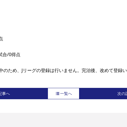
点
試合/0得点
中のため、Jリーグの登録は行いません。完治後、改めて登録い
記事へ
一覧へ
次の