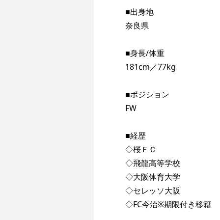
■出身地
奈良県
■身長/体重
181cm／77kg
■ポジション
FW
■経歴
◇桜ＦＣ
◇飛龍高等学校
◇大阪体育大学
◇セレッソ大阪
◇FC今治※期限付き移籍