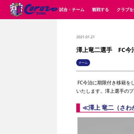
試合・チーム
観戦する
クラブを
2021.01.21
試合日程 / 結果
チケット情報
クラブ紹介
SAKURA SOCIO
すべて
チーム
沿革
販売スケジュール
順位表
グッズ
SAKURA POINT Program
シーズン記録
チケット
求人情報
価格・席種
イベント
招待券引換方法
ファンクラブ
購入方法
シ
団体チケット
婚姻届・出生届・命名書
30周年
特定興行入場券
譲渡サービス
リセールサー
澤上竜二選手 FC今
選手・スタッフ
パートナー企業募集中
スケジュール
セレッソ大阪VISAカード
メディア情報
アクセス
サポートス
レ
歴代所属選手
初めて観戦ガイド
Lise（ライセンスビジネス）
キッズ向けサービス
グルメ
マッチデー
チーム
ビジターサポーター観戦ガイド
公式アプリ
サステナビリティポリシー
SDGsのゴール
インパクトレポ
 FC今治に期限付き移籍を
YANMAR HANASAKA STADIUM
取り組み実績
DAZNで観戦
いたします。澤上選手のプ
スポーツクラブ
≪澤上 竜二（さわ
長居公園
セレッソフットサルパーク
セレッソフットサルパ
YANMAR HANASAKA STADIUM
セレッソ大阪アカデミー
その他スポーツクラブ