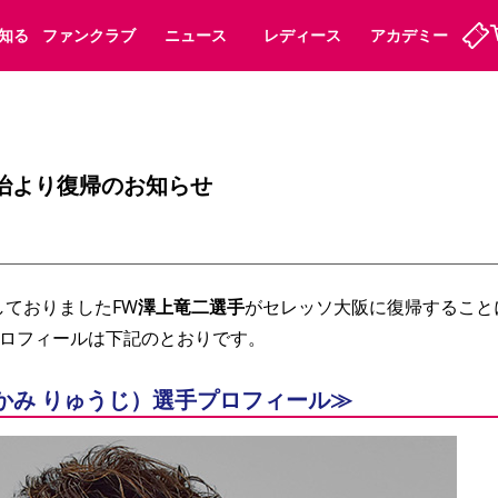
知る
ファンクラブ
ニュース
レディース
アカデミー
ーズンシート
ホームタウン
先行入場
まいセレチケット
法人シーズンシート
パートナー
スポーツクラブ
会員規定
福祉サービス
メディア
ビス
治より復帰のお知らせ
タッフ
ディース
セレッソアイデアちょうだいな
アカデミー
ハナサカプレーヤー
応援商店街
プログラム
観戦マナー&ルール
ート
活動レポート
SPORT POSITIVE LEAGUES
しておりましたFW
澤上竜二選手
がセレッソ大阪に復帰すること
アウェイツアー
よくある質問
ロフィールは下記のとおりです。 
かみ りゅうじ）選手プロフィール≫
ーク長居
セレッソスポーツパーク舞洲
子供のサッカースクール
大人のサッカースクール