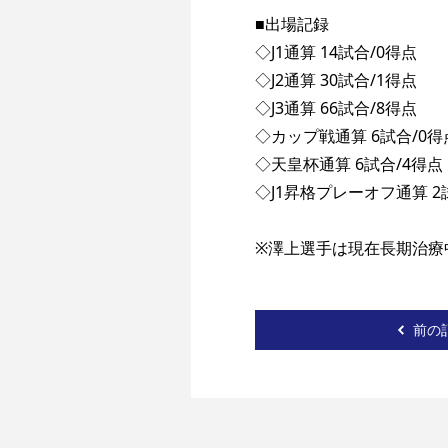
■出場記録
◇J1通算 14試合/0得点
◇J2通算 30試合/1得点
◇J3通算 66試合/8得点
◇カップ戦通算 6試合/0得
◇天皇杯通算 6試合/4得点
◇J1昇格プレーオフ通算 2
※澤上選手は現在長期治療
前の