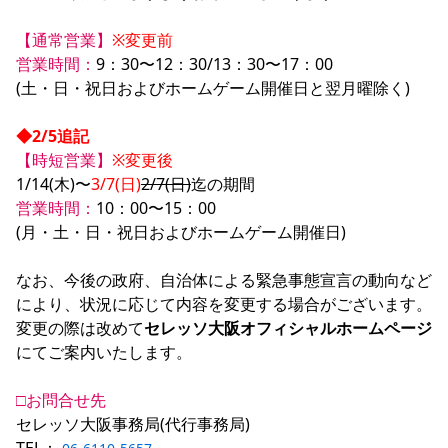
YANMAR HANASAKA STADIUM
すべて
チーム
グッズ
チケット
イベント
ファンクラブ
サステナビリティ
【通常営業】
※変更前
ホームタウン
パートナー
スポーツクラブ
メディア
30周年
DAZNで観戦
アカデミー
営業時間：
9：30〜12：30/13：30〜17：00

サステナビリティポリシー
SDGsのゴール
インパクトレポート
活動レポート
SPORT POSITIVE LEAGUES
取り組み実績
(土・日・祝日およびホームゲーム開催日と翌月曜除く)

DAZNで観戦
スポーツクラブ
アウェイツアー
◆2/5追記
スポーツクラブ
【時短営業】
※変更後
アウェイツアー
1/14(木)〜
3/7(日)
2/7(日)
関連団体/施設
よくある質問
営業時間：
10：00〜15：00

長居公園
セレッソフットサルパーク
セレッソフットサルパーク長居
(月・土・日・祝日およびホームゲーム開催日)

よくある質問
セレッソスポーツパーク舞洲
YANMAR HANASAKA STADIUM
セレッソ大阪アカデミー
子供のサッカースクール
大人のサッカースクール
その他スポーツクラブ
なお、今後の政府、自治体による緊急事態宣言の動向など
により、状況に応じて内容を変更する場合がございます。

変更の際は改めて
セレッソ大阪オフィシャルホームページ
にてご案内いたします。

□お問合せ先
セレッソ大阪事務局(代行事務局)
