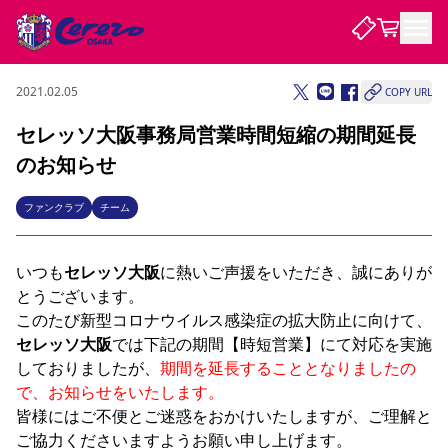
2021.02.05
COPY URL
試合・チーム
セレッソ大阪事務局営業時間短縮の期間延長
のお知らせ
観戦する
試合について
試合日程 / 結果
順位表
ファンクラブ
チーム
クラブを知る
チケット
チームについて
いつも
セレッソ大阪
に熱いご声援をいただき、誠にありが
チケット情報
販売スケジュール
価格・席種
購入方法
選手・スタッフ
スケジュール
メディア情報
アクセス
レディース
シーズンシート
法人シーズンシート
福祉サービス
団体チケット
アカデミー
ハナサカプレーヤー
歴代所属選手
とうございます。

ファンクラブ
特定興行入場券
セレッソ大阪について
譲渡サービス
リセールサービス
このたび新型コロナウイルス感染症の拡大防止に向けて、
クラブ紹介
観戦ガイド
沿革
シーズン記録
求人情報
セレッソ大阪
では下記の期間【時短営業】にて対応を実施
しておりましたが、
期間を延長することとなりましたの
ニュース
ファンクラブ
初めて観戦ガイド
サポートする
キッズ向けサービス
グルメ
マッチデープログラム
で、お知らせをいたします。
観戦マナー&ルール
ビジターサポーター観戦ガイド
公式アプリ
SAKURA SOCIO
招待券引換方法
まいセレチケット
会員規定
パートナー企業募集中
セレッソ大阪VISAカード
サポートスタッフ
皆様にはご不便とご迷惑をおかけいたしますが、ご理解と
婚姻届・出生届・命名書
セレッソアイデアちょうだいな
スタジアム
応援商店街
レディース
ご協力くださいますようお願い申し上げます。

ニュース
Lise（ライセンスビジネス）