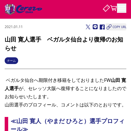
2021.01.11
COPY URL
試合・チーム
山田 寛人選手 ベガルタ仙台より復帰のお知
らせ
観戦する
試合について
試合日程 / 結果
順位表
チーム
クラブを知る
チケット
チームについて
 ベガルタ仙台へ期限付き移籍をしておりましたFW
チケット情報
販売スケジュール
価格・席種
購入方法
山田 寛
選手・スタッフ
スケジュール
メディア情報
アクセス
レディース
シーズンシート
法人シーズンシート
福祉サービス
団体チケット
アカデミー
ハナサカプレーヤー
歴代所属選手
人選手
が、セレッソ大阪へ復帰することになりましたので
ファンクラブ
特定興行入場券
セレッソ大阪について
譲渡サービス
リセールサービス
お知らせいたします。
クラブ紹介
観戦ガイド
沿革
シーズン記録
求人情報
山田選手のプロフィール、コメントは以下のとおりです。 
ニュース
ファンクラブ
初めて観戦ガイド
サポートする
キッズ向けサービス
グルメ
マッチデープログラム
観戦マナー&ルール
ビジターサポーター観戦ガイド
公式アプリ
SAKURA SOCIO
招待券引換方法
まいセレチケット
会員規定
≪山田 寛人（やまだ ひろと）選手プロフィ
パートナー企業募集中
セレッソ大阪VISAカード
サポートスタッフ
婚姻届・出生届・命名書
セレッソアイデアちょうだいな
スタジアム
応援商店街
レディース
ール≫
ニュース
Lise（ライセンスビジネス）