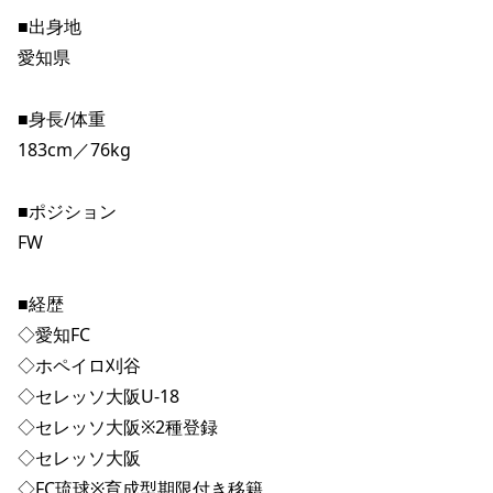
■出身地
愛知県
■身長/体重
183cm／76kg
■ポジション
FW
■経歴
◇愛知FC
◇ホペイロ刈谷
◇セレッソ大阪U-18
◇セレッソ大阪※2種登録
◇セレッソ大阪
◇FC琉球※育成型期限付き移籍