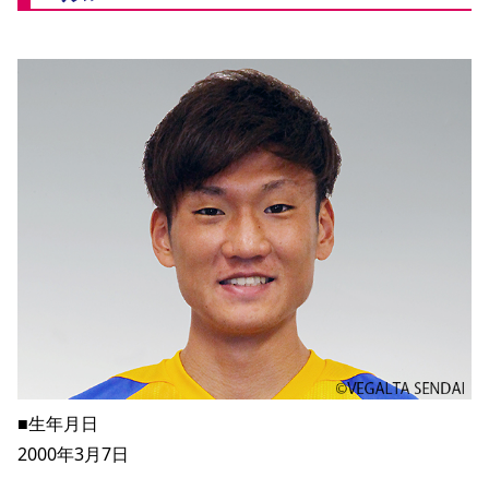
YANMAR HANASAKA STADIUM
すべて
チーム
グッズ
チケット
イベント
ファンクラブ
サステナビリティ
ホームタウン
パートナー
スポーツクラブ
メディア
30周年
DAZNで観戦
アカデミー
サステナビリティポリシー
SDGsのゴール
インパクトレポート
活動レポート
SPORT POSITIVE LEAGUES
取り組み実績
DAZNで観戦
スポーツクラブ
アウェイツアー
スポーツクラブ
アウェイツアー
関連団体/施設
よくある質問
長居公園
セレッソフットサルパーク
セレッソフットサルパーク長居
よくある質問
セレッソスポーツパーク舞洲
YANMAR HANASAKA STADIUM
セレッソ大阪アカデミー
子供のサッカースクール
大人のサッカースクール
その他スポーツクラブ
■生年月日
2000年3月7日