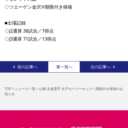
◇ツエーゲン金沢※期限付き移籍
■出場記録
◇J2通算 38試合／7得点
◇J3通算 71試合／13得点 
前の記事へ
一覧へ
次の記事へ
TOP
>
ニュース一覧
>
山根 永遠選手 水戸ホーリーホックへ期限付き移籍のお
知らせ