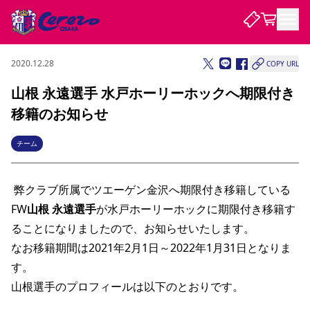
2020.12.28
COPY URL
試合・チーム
山根 永遠選手 水戸ホーリーホックへ期限付き
移籍のお知らせ
観戦する
試合について
試合日程 / 結果
順位表
チーム
クラブを知る
チケット
チームについて
 弊クラブ所属でツエーゲン金沢へ期限付き移籍している
チケット情報
販売スケジュール
価格・席種
購入方法
選手・スタッフ
スケジュール
メディア情報
アクセス
レディース
シーズンシート
法人シーズンシート
福祉サービス
団体チケット
アカデミー
ハナサカプレーヤー
歴代所属選手
FW
山根 永遠選手
が水戸ホーリーホックに期限付き移籍す
ファンクラブ
特定興行入場券
セレッソ大阪について
譲渡サービス
リセールサービス
ることになりましたので、お知らせいたします。
クラブ紹介
観戦ガイド
沿革
シーズン記録
求人情報
なお移籍期間は2021年2月1日～2022年1月31日となりま
ニュース
ファンクラブ
初めて観戦ガイド
サポートする
キッズ向けサービス
グルメ
マッチデープログラム
す。
観戦マナー&ルール
ビジターサポーター観戦ガイド
公式アプリ
SAKURA SOCIO
SAKURA POINT Program
招待券引換方法
先行入場
山根選手のプロフィールは以下のとおりです。 
パートナー企業募集中
セレッソ大阪VISAカード
サポートスタッフ
まいセレチケット
会員規定
婚姻届・出生届・命名書
セレッソアイデアちょうだいな
スタジアム
応援商店街
レディース
ニュース
Lise（ライセンスビジネス）