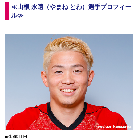
YANMAR HANASAKA STADIUM
≪山根 永遠（やまね とわ）選手プロフィー
すべて
チーム
グッズ
チケット
イベント
ファンクラブ
サステナビリティ
ホームタウン
パートナー
スポーツクラブ
メディア
30周年
ル≫
DAZNで観戦
アカデミー
サステナビリティポリシー
SDGsのゴール
インパクトレポート
活動レポート
SPORT POSITIVE LEAGUES
取り組み実績
DAZNで観戦
スポーツクラブ
アウェイツアー
スポーツクラブ
アウェイツアー
関連団体/施設
よくある質問
長居公園
セレッソフットサルパーク
セレッソフットサルパーク長居
よくある質問
セレッソスポーツパーク舞洲
YANMAR HANASAKA STADIUM
セレッソ大阪アカデミー
子供のサッカースクール
大人のサッカースクール
その他スポーツクラブ
■生年月日