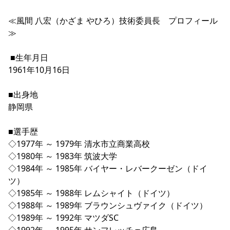
YANMAR HANASAKA STADIUM
すべて
チーム
グッズ
チケット
イベント
ファンクラブ
サステナビリティ
≪風間 八宏（かざま やひろ）技術委員長　プロフィール
ホームタウン
パートナー
スポーツクラブ
メディア
30周年
DAZNで観戦
アカデミー
≫
サステナビリティポリシー
SDGsのゴール
インパクトレポート
活動レポート
SPORT POSITIVE LEAGUES
取り組み実績
DAZNで観戦
 ■生年月日
スポーツクラブ
アウェイツアー
1961年10月16日
スポーツクラブ
アウェイツアー
■出身地
関連団体/施設
よくある質問
静岡県
長居公園
セレッソフットサルパーク
セレッソフットサルパーク長居
よくある質問
セレッソスポーツパーク舞洲
YANMAR HANASAKA STADIUM
■選手歴
セレッソ大阪アカデミー
子供のサッカースクール
大人のサッカースクール
その他スポーツクラブ
◇1977年 ～ 1979年 清水市立商業高校 
◇1980年 ～ 1983年 筑波大学 
◇1984年 ～ 1985年 バイヤー・レバークーゼン（ドイ
ツ） 
◇1985年 ～ 1988年 レムシャイト（ドイツ） 
◇1988年 ～ 1989年 ブラウンシュヴァイク（ドイツ） 
◇1989年 ～ 1992年 マツダSC 