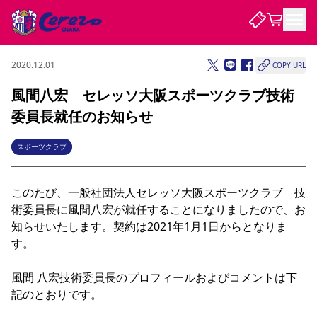
2020.12.01
COPY URL
試合・チーム
風間八宏 セレッソ大阪スポーツクラブ技術
委員長就任のお知らせ
観戦する
試合について
試合日程 / 結果
順位表
スポーツクラブ
クラブを知る
チケット
チームについて
このたび、一般社団法人セレッソ大阪スポーツクラブ　技
チケット情報
販売スケジュール
価格・席種
購入方法
選手・スタッフ
スケジュール
メディア情報
アクセス
レディース
シーズンシート
法人シーズンシート
福祉サービス
団体チケット
アカデミー
ハナサカプレーヤー
歴代所属選手
術委員長に風間八宏が就任することになりましたので、お
ファンクラブ
特定興行入場券
セレッソ大阪について
譲渡サービス
リセールサービス
知らせいたします。契約は2021年1月1日からとなりま
クラブ紹介
観戦ガイド
沿革
シーズン記録
求人情報
す。
ニュース
ファンクラブ
初めて観戦ガイド
サポートする
キッズ向けサービス
グルメ
マッチデープログラム
風間 八宏技術委員長のプロフィールおよびコメントは下
観戦マナー&ルール
ビジターサポーター観戦ガイド
公式アプリ
SAKURA SOCIO
SAKURA POINT Program
招待券引換方法
先行入場
パートナー企業募集中
セレッソ大阪VISAカード
サポートスタッフ
記のとおりです。
まいセレチケット
会員規定
婚姻届・出生届・命名書
セレッソアイデアちょうだいな
スタジアム
応援商店街
レディース
ニュース
Lise（ライセンスビジネス）