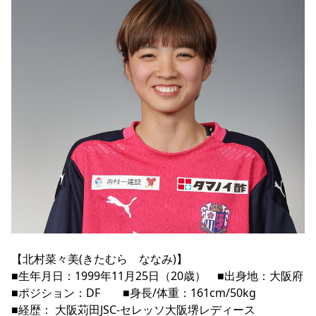
YANMAR HANASAKA STADIUM
すべて
チーム
グッズ
チケット
イベント
ファンクラブ
サステナビリティ
ホームタウン
パートナー
スポーツクラブ
メディア
30周年
DAZNで観戦
アカデミー
サステナビリティポリシー
SDGsのゴール
インパクトレポート
活動レポート
SPORT POSITIVE LEAGUES
取り組み実績
DAZNで観戦
スポーツクラブ
アウェイツアー
スポーツクラブ
アウェイツアー
関連団体/施設
よくある質問
長居公園
セレッソフットサルパーク
セレッソフットサルパーク長居
よくある質問
セレッソスポーツパーク舞洲
YANMAR HANASAKA STADIUM
セレッソ大阪アカデミー
子供のサッカースクール
大人のサッカースクール
その他スポーツクラブ
【北村菜々美(きたむら　ななみ)】　　
■生年月日：1999年11月25日（20歳）　■出身地：大阪府
■ポジション：DF　　■身長/体重：161cm/50kg 
■経歴： 大阪苅田JSC-セレッソ大阪堺レディース