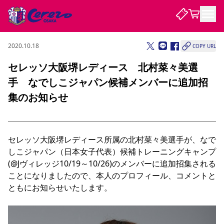
2020.10.18
COPY URL
試合・チーム
セレッソ大阪堺レディース 北村菜々美選
手 なでしこジャパン候補メンバーに追加招
観戦する
試合について
集のお知らせ
試合日程 / 結果
順位表
クラブを知る
チケット
チームについて
チケット情報
販売スケジュール
価格・席種
購入方法
選手・スタッフ
スケジュール
メディア情報
アクセス
レディース
セレッソ大阪堺レディース所属の北村菜々美選手が、なで
シーズンシート
法人シーズンシート
福祉サービス
団体チケット
アカデミー
ハナサカプレーヤー
歴代所属選手
しこジャパン（日本女子代表）候補トレーニングキャンプ
ファンクラブ
特定興行入場券
セレッソ大阪について
譲渡サービス
リセールサービス
(@Jヴィレッジ10/19～10/26)のメンバーに追加招集される
クラブ紹介
観戦ガイド
沿革
シーズン記録
求人情報
ことになりましたので、本人のプロフィール、コメントと
ニュース
ファンクラブ
ともにお知らせいたします。
初めて観戦ガイド
サポートする
キッズ向けサービス
グルメ
マッチデープログラム
観戦マナー&ルール
ビジターサポーター観戦ガイド
公式アプリ
SAKURA SOCIO
SAKURA POINT Program
招待券引換方法
先行入場
パートナー企業募集中
セレッソ大阪VISAカード
サポートスタッフ
まいセレチケット
会員規定
婚姻届・出生届・命名書
セレッソアイデアちょうだいな
スタジアム
応援商店街
レディース
ニュース
Lise（ライセンスビジネス）