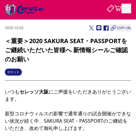
2020.10.02
COPY URL
試合・チーム
＜重要＞2020 SAKURA SEAT・PASSPORTを
ご継続いただいた皆様へ 新情報シールご確認
観戦する
試合について
のお願い
試合日程 / 結果
順位表
クラブを知る
チケット
チケット
チームについて
チケット情報
販売スケジュール
価格・席種
購入方法
選手・スタッフ
スケジュール
メディア情報
アクセス
レディース
シーズンシート
法人シーズンシート
福祉サービス
団体チケット
アカデミー
ハナサカプレーヤー
歴代所属選手
いつも
セレッソ大阪
にご声援をいただきありがとうござい
ファンクラブ
特定興行入場券
セレッソ大阪について
譲渡サービス
リセールサービス
ます。

クラブ紹介
観戦ガイド
沿革
シーズン記録
求人情報
ニュース
新型コロナウィルスの影響で通常通りの試合開催ができな
ファンクラブ
初めて観戦ガイド
サポートする
キッズ向けサービス
グルメ
マッチデープログラム
観戦マナー&ルール
ビジターサポーター観戦ガイド
公式アプリ
い状況が続く中、SAKURA SEAT・PASSPORTのご継続を
SAKURA SOCIO
SAKURA POINT Program
招待券引換方法
先行入場
パートナー企業募集中
セレッソ大阪VISAカード
サポートスタッフ
いただき、改めて御礼申し上げます。

まいセレチケット
会員規定
婚姻届・出生届・命名書
セレッソアイデアちょうだいな
スタジアム
応援商店街
レディース
ニュース
Lise（ライセンスビジネス）