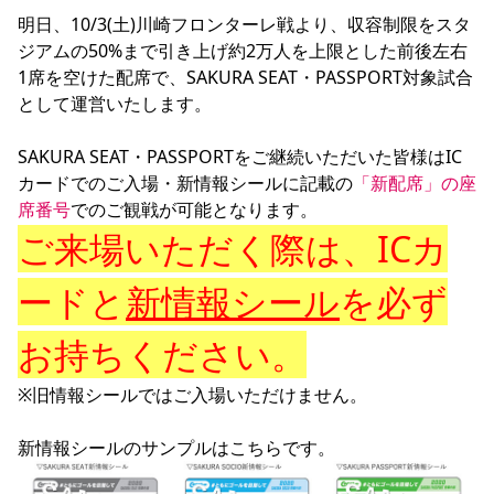
YANMAR HANASAKA STADIUM
明日、10/3(土)川崎フロンターレ戦より、収容制限をスタ
すべて
チーム
グッズ
チケット
イベント
ファンクラブ
サステナビリティ
ジアムの50%まで引き上げ約2万人を上限とした前後左右
ホームタウン
パートナー
スポーツクラブ
メディア
30周年
DAZNで観戦
アカデミー
1席を空けた配席で、SAKURA SEAT・PASSPORT対象試合
サステナビリティポリシー
SDGsのゴール
インパクトレポート
活動レポート
SPORT POSITIVE LEAGUES
取り組み実績
DAZNで観戦
として運営いたします。

スポーツクラブ
アウェイツアー
SAKURA SEAT・PASSPORTをご継続いただいた皆様はIC
スポーツクラブ
アウェイツアー
カードでのご入場・新情報シールに記載の
「新配席」の座
席番号
関連団体/施設
よくある質問
ご来場いただく際は、ICカ
長居公園
セレッソフットサルパーク
セレッソフットサルパーク長居
よくある質問
セレッソスポーツパーク舞洲
YANMAR HANASAKA STADIUM
セレッソ大阪アカデミー
子供のサッカースクール
ードと
新情報シール
を必ず
大人のサッカースクール
その他スポーツクラブ
お持ちください。
※旧情報シールではご入場いただけません。
