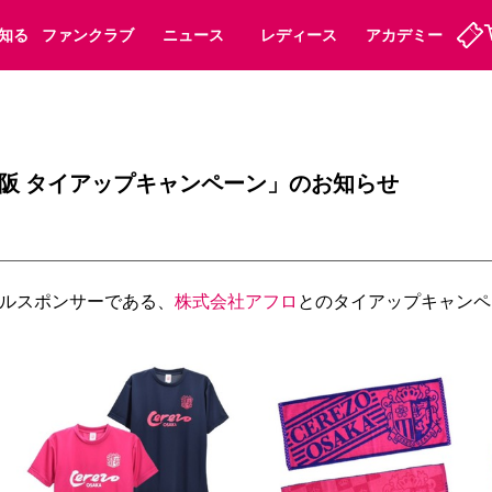
知る
ファンクラブ
ニュース
レディース
アカデミー
定
ーズンシート
ホームタウン
婚姻届・出生届・命名書
法人シーズンシート
パートナー
スポーツクラブ
福祉サービス
メディア
ビス
阪 タイアップキャンペーン」のお知らせ
タッフ
ディース
セレッソアイデアちょうだいな
アカデミー
ハナサカプレーヤー
応援商店街
プログラム
観戦マナー&ルール
ート
活動レポート
SPORT POSITIVE LEAGUES
ルスポンサーである、
株式会社アフロ
とのタイアップキャンペ
アウェイツアー
よくある質問
ーク長居
セレッソスポーツパーク舞洲
子供のサッカースクール
大人のサッカースクール