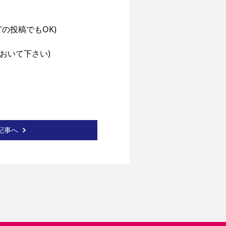
投稿でもOK)

いて下さい)

記事へ