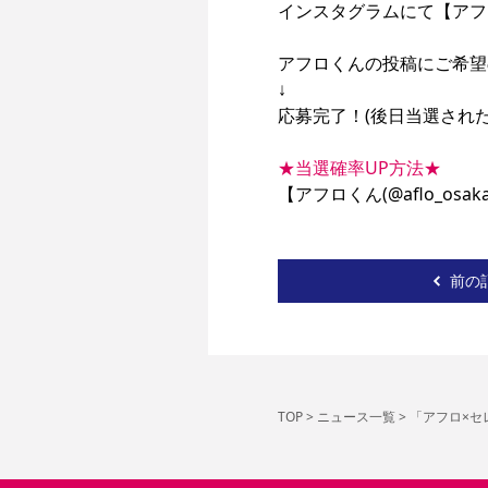
インスタグラムにて【アフロく
アフロくんの投稿にご希望
↓

応募完了！(後日当選され
★当選確率UP方法★
【アフロくん(@aflo_os
前の
TOP
>
ニュース一覧
>
「アフロ×セ