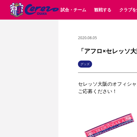
試合・チーム
観戦する
クラブを
2020.08.05
試合日程 / 結果
チケット情報
クラブ紹介
SAKURA SOCIO
すべて
チーム
沿革
販売スケジュール
順位表
グッズ
招待券引換方法
シーズン記録
チケット
求人情報
価格・席種
まいセレチケット
イベント
ファンクラブ
購入方法
会員規
シ
団体チケット
30周年
特定興行入場券
譲渡サービス
リセールサー
「アフロ×セレッソ大
選手・スタッフ
パートナー企業募集中
スケジュール
セレッソ大阪VISAカード
メディア情報
アクセス
サポートス
レ
歴代所属選手
初めて観戦ガイド
Lise（ライセンスビジネス）
キッズ向けサービス
グルメ
マッチデー
グッズ
ビジターサポーター観戦ガイド
公式アプリ
サステナビリティポリシー
SDGsのゴール
インパクトレポ
セレッソ大阪のオフィシャ
YANMAR HANASAKA STADIUM
取り組み実績
DAZNで観戦
スポーツクラブ
長居公園
セレッソフットサルパーク
セレッソフットサルパ
YANMAR HANASAKA STADIUM
セレッソ大阪アカデミー
その他スポーツクラブ