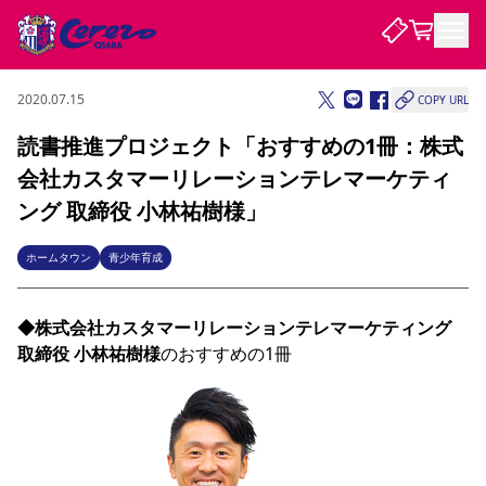
2020.07.15
COPY URL
試合・チーム
読書推進プロジェクト「おすすめの1冊：株式
会社カスタマーリレーションテレマーケティ
観戦する
試合について
ング 取締役 小林祐樹様」
試合日程 / 結果
順位表
クラブを知る
チケット
ホームタウン
青少年育成
チームについて
チケット情報
販売スケジュール
価格・席種
購入方法
選手・スタッフ
スケジュール
メディア情報
アクセス
レディース
シーズンシート
法人シーズンシート
福祉サービス
団体チケット
アカデミー
ハナサカプレーヤー
歴代所属選手
◆株式会社カスタマーリレーションテレマーケティング 
ファンクラブ
特定興行入場券
セレッソ大阪について
譲渡サービス
リセールサービス
取締役 小林祐樹様
クラブ紹介
観戦ガイド
沿革
シーズン記録
求人情報
ニュース
ファンクラブ
初めて観戦ガイド
サポートする
キッズ向けサービス
グルメ
マッチデープログラム
観戦マナー&ルール
ビジターサポーター観戦ガイド
公式アプリ
SAKURA SOCIO
SAKURA POINT Program
招待券引換方法
先行入場
パートナー企業募集中
セレッソ大阪VISAカード
サポートスタッフ
まいセレチケット
会員規定
婚姻届・出生届・命名書
セレッソアイデアちょうだいな
スタジアム
応援商店街
レディース
ニュース
Lise（ライセンスビジネス）