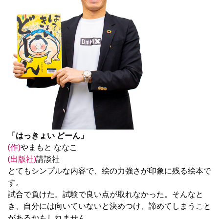
YANMAR HANASAKA STADIUM
すべて
チーム
グッズ
チケット
イベント
ファンクラブ
サステナビリティ
ホームタウン
パートナー
スポーツクラブ
メディア
30周年
DAZNで観戦
アカデミー
サステナビリティポリシー
SDGsのゴール
インパクトレポート
活動レポート
SPORT POSITIVE LEAGUES
取り組み実績
DAZNで観戦
スポーツクラブ
アウェイツアー
スポーツクラブ
アウェイツアー
関連団体/施設
よくある質問
長居公園
セレッソフットサルパーク
セレッソフットサルパーク長居
よくある質問
セレッソスポーツパーク舞洲
YANMAR HANASAKA STADIUM
セレッソ大阪アカデミー
子供のサッカースクール
「はっきょい どーん」
大人のサッカースクール
その他スポーツクラブ
(作)
(出版社)
講談社

とてもシンプルな内容で、絵の力強さが印象に残る絵本で
す。

試合で負けた。試験で良い点が取れなかった。そんなと
き、自分には向いていないと決めつけ、諦めてしまうこと
があるかもしれません。
