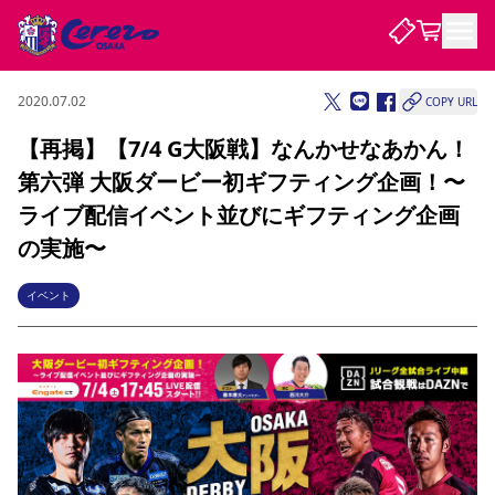
2020.07.02
COPY URL
試合・チーム
【再掲】【7/4 G大阪戦】なんかせなあかん！
第六弾 大阪ダービー初ギフティング企画！〜
観戦する
試合について
ライブ配信イベント並びにギフティング企画
試合日程 / 結果
順位表
の実施〜
クラブを知る
チケット
チームについて
イベント
チケット情報
販売スケジュール
価格・席種
購入方法
選手・スタッフ
スケジュール
メディア情報
アクセス
レディース
シーズンシート
法人シーズンシート
福祉サービス
団体チケット
アカデミー
ハナサカプレーヤー
歴代所属選手
ファンクラブ
特定興行入場券
セレッソ大阪について
譲渡サービス
リセールサービス
クラブ紹介
観戦ガイド
沿革
シーズン記録
求人情報
ニュース
ファンクラブ
初めて観戦ガイド
サポートする
キッズ向けサービス
グルメ
マッチデープログラム
観戦マナー&ルール
ビジターサポーター観戦ガイド
公式アプリ
SAKURA SOCIO
SAKURA POINT Program
招待券引換方法
先行入場
パートナー企業募集中
セレッソ大阪VISAカード
サポートスタッフ
まいセレチケット
会員規定
婚姻届・出生届・命名書
セレッソアイデアちょうだいな
スタジアム
応援商店街
レディース
ニュース
Lise（ライセンスビジネス）