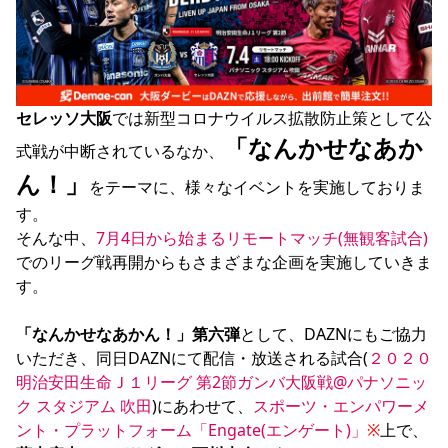
YANMAR HANASAKA STADIUM
すべて
チーム
グッズ
チケット
イベント
ファンクラブ
サステナビリティ
ホームタウン
パートナー
スポーツクラブ
メディア
30周年
DAZNで観戦
アカデミー
サステナビリティポリシー
SDGsのゴール
インパクトレポート
活動レポート
SPORT POSITIVE LEAGUES
取り組み実績
DAZNで観戦
セレッソ大阪
では新型コロナウイルス拡散防止策として公
スポーツクラブ
アウェイツアー
「なんかせなあか
式戦が中断されているなか、
スポーツクラブ
アウェイツアー
ん！」
をテーマに、様々なイベントを実施しておりま
関連団体/施設
よくある質問
す。

長居公園
セレッソフットサルパーク
セレッソフットサルパーク長居
よくある質問
そんな中、
7月4日から始まるリモートマッチ(無観客試合)
セレッソスポーツパーク舞洲
YANMAR HANASAKA STADIUM
セレッソ大阪アカデミー
子供のサッカースクール
でのリーグ戦再開からもさまざまな企画を実施していきま
大人のサッカースクール
その他スポーツクラブ
す。

「なんかせなあかん！」第六弾
として、DAZNにもご協力
いただき、同日DAZNにて配信・放送される試合(
２０２０
明治安田生命Ｊ１リーグ 第2節ガンバ大阪戦@パナソニッ
ク スタジアム 吹田
)にあわせて、
スポーツ・エンパワーメ
ント・プラットフォーム「Engate(エンゲート)」
※
上で、