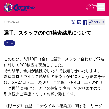
2020.06.24
COPY URL
試合・チーム
選手、スタッフのPCR検査結果について
観戦する
試合について
チーム
試合日程 / 結果
順位表
クラブを知る
チケット
このたび、6月19日（金）に選手、スタッフ合わせて97名
チームについて
に対してPCR検査を実施しました。

チケット情報
販売スケジュール
価格・席種
購入方法
選手・スタッフ
スケジュール
メディア情報
アクセス
レディース
その結果、全員が陰性でしたのでお知らせいたします。

シーズンシート
法人シーズンシート
福祉サービス
団体チケット
アカデミー
ハナサカプレーヤー
歴代所属選手
ファンクラブ
特定興行入場券
セレッソ大阪について
譲渡サービス
リセールサービス
新型コロナウイルス感染症の感染者がゼロという結果を受
け、6月27日（土）のJ3リーグ開幕、7月4日（土）のJ1リ
クラブ紹介
観戦ガイド
沿革
シーズン記録
求人情報
ーグ再開に向けて、万全の体制で準備しておりますので、
ニュース
ファンクラブ
初めて観戦ガイド
サポートする
キッズ向けサービス
グルメ
マッチデープログラム
引き続きご声援よろしくお願い致します。

観戦マナー&ルール
ビジターサポーター観戦ガイド
公式アプリ
SAKURA SOCIO
SAKURA POINT Program
招待券引換方法
先行入場
パートナー企業募集中
セレッソ大阪VISAカード
サポートスタッフ
まいセレチケット
会員規定
婚姻届・出生届・命名書
セレッソアイデアちょうだいな
スタジアム
応援商店街
《Jリーグ》新型コロナウイルス感染症に関するＪリーグ
レディース
ニュース
Lise（ライセンスビジネス）