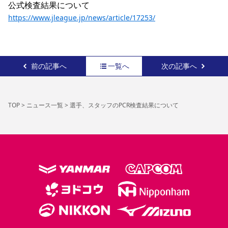
YANMAR HANASAKA STADIUM
すべて
チーム
グッズ
チケット
イベント
ファンクラブ
サステナビリティ
https://www.jleague.jp/news/article/17253/
ホームタウン
パートナー
スポーツクラブ
メディア
30周年
DAZNで観戦
アカデミー
サステナビリティポリシー
SDGsのゴール
インパクトレポート
活動レポート
SPORT POSITIVE LEAGUES
取り組み実績
DAZNで観戦
スポーツクラブ
アウェイツアー
前の記事へ
一覧へ
次の記事へ
スポーツクラブ
アウェイツアー
関連団体/施設
よくある質問
TOP
>
ニュース一覧
>
選手、スタッフのPCR検査結果について
長居公園
セレッソフットサルパーク
セレッソフットサルパーク長居
よくある質問
セレッソスポーツパーク舞洲
YANMAR HANASAKA STADIUM
セレッソ大阪アカデミー
子供のサッカースクール
大人のサッカースクール
その他スポーツクラブ