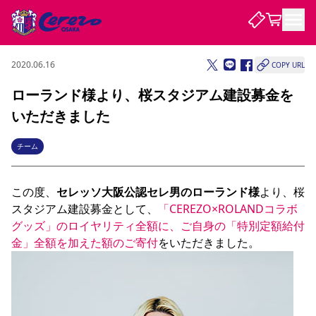
2020.06.16
COPY URL
試合・チーム
ローランド様より、桜スタジアム建設募金を
いただきました
観戦する
試合について
試合日程 / 結果
順位表
チーム
クラブを知る
チケット
チームについて
この度、
セレッソ大阪公認セレ男のローランド様
より、桜
チケット情報
販売スケジュール
価格・席種
購入方法
選手・スタッフ
スケジュール
メディア情報
アクセス
レディース
シーズンシート
法人シーズンシート
福祉サービス
団体チケット
アカデミー
ハナサカプレーヤー
歴代所属選手
スタジアム建設募金として、
「CEREZO×ROLANDコラボ
ファンクラブ
特定興行入場券
セレッソ大阪について
譲渡サービス
リセールサービス
グッズ」のロイヤリティ全額に、ご自身の「特別定額給付
クラブ紹介
観戦ガイド
沿革
シーズン記録
求人情報
金」全額を加えた額のご寄付
ニュース
ファンクラブ
初めて観戦ガイド
サポートする
キッズ向けサービス
グルメ
マッチデープログラム
観戦マナー&ルール
ビジターサポーター観戦ガイド
公式アプリ
SAKURA SOCIO
SAKURA POINT Program
招待券引換方法
先行入場
パートナー企業募集中
セレッソ大阪VISAカード
サポートスタッフ
まいセレチケット
会員規定
婚姻届・出生届・命名書
セレッソアイデアちょうだいな
スタジアム
応援商店街
レディース
ニュース
Lise（ライセンスビジネス）