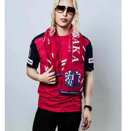
YANMAR HANASAKA STADIUM
すべて
チーム
グッズ
チケット
イベント
ファンクラブ
サステナビリティ
ホームタウン
パートナー
スポーツクラブ
メディア
30周年
DAZNで観戦
アカデミー
サステナビリティポリシー
SDGsのゴール
インパクトレポート
活動レポート
SPORT POSITIVE LEAGUES
取り組み実績
DAZNで観戦
スポーツクラブ
アウェイツアー
スポーツクラブ
アウェイツアー
関連団体/施設
よくある質問
長居公園
セレッソフットサルパーク
セレッソフットサルパーク長居
よくある質問
セレッソスポーツパーク舞洲
YANMAR HANASAKA STADIUM
セレッソ大阪アカデミー
子供のサッカースクール
大人のサッカースクール
その他スポーツクラブ