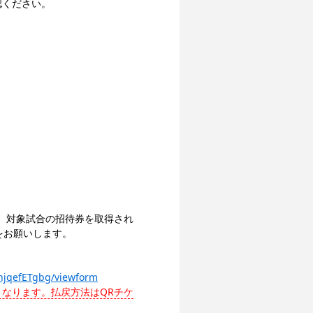
認ください。
。対象試合の招待券を取得され
をお願いします。
hjqefETgbg/viewform
なります。払戻方法はQRチケ