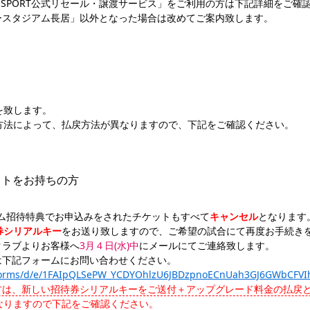
PASSPORT公式リセール・譲渡サービス」をご利用の方は下記詳細をご確
ースタジアム長居」以外となった場合は改めてご案内致します。
を致します。
方法によって、払戻方法が異なりますので、下記をご確認ください。
ケットをお持ちの方
ムゲーム招待特典でお申込みをされたチケットもすべて
キャンセル
となります
券シリアルキー
をお送り致しますので、ご希望の試合にて再度お手続き
クラブよりお客様へ
3月４日(水)中
にメールにてご連絡致します。
は下記フォームにお問い合わせください。
m/forms/d/e/1FAIpQLSePW_YCDYOhlzU6JBDzpnoECnUah3GJ6GWbCFVI
方は、新しい招待券シリアルキーをご送付＋アップグレード料金の払戻と
なりますので下記をご確認ください。