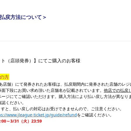
払戻方法について＞
ット（店頭発券）】にてご購入のお客様
の方
ぴあ店舗）にて発券されたお客様は、払戻期間内に発券された店舗のレジ
券面下段にお買い求め頂いた店舗名が記載されています。
他店での払戻
ページにてご確認いただけます。購入方法により払い戻し方法が異なり
確認ください。
ますと、払い戻しの対応はお受けできませんので、ご注意ください。
ps://www.jleague-ticket.jp/guide/refund
をご確認ください。
0～3/31（火）23:59