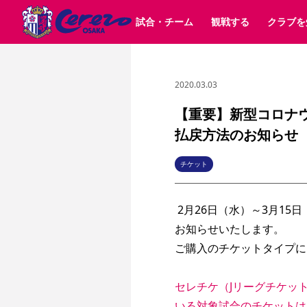
試合・チーム
観戦する
クラブを
2020.03.03
試合日程 / 結果
チケット情報
クラブ紹介
SAKURA SOCIO
すべて
チーム
沿革
販売スケジュール
順位表
グッズ
SAKURA POINT Program
シーズン記録
チケット
求人情報
価格・席種
イベント
招待券引換方法
ファンクラブ
購入方法
シ
団体チケット
30周年
特定興行入場券
譲渡サービス
リセールサー
【重要】新型コロナ
選手・スタッフ
パートナー企業募集中
スケジュール
セレッソ大阪VISAカード
払戻方法のお知らせ
メディア情報
アクセス
サポートス
レ
歴代所属選手
初めて観戦ガイド
Lise（ライセンスビジネス）
キッズ向けサービス
グルメ
マッチデー
ビジターサポーター観戦ガイド
公式アプリ
チケット
サステナビリティポリシー
SDGsのゴール
インパクトレポ
YANMAR HANASAKA STADIUM
取り組み実績
DAZNで観戦
 2月26日（水）～3月1
お知らせいたします。
スポーツクラブ
ご購入のチケットタイプに
長居公園
セレッソフットサルパーク
セレッソフットサルパ
YANMAR HANASAKA STADIUM
セレッソ大阪アカデミー
セレチケ（Jリーグチケッ
その他スポーツクラブ
いる対象試合のチケットは