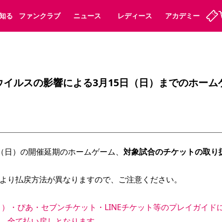
知る
ファンクラブ
ニュース
レディース
アカデミー
ーズンシート
ホームタウン
まいセレチケット
法人シーズンシート
パートナー
会員規定
スポーツクラブ
婚姻届・出生届・命名書
福祉サービス
メディア
ビス
ウイルスの影響による3月15日（日）までのホーム
タッフ
ディース
セレッソアイデアちょうだいな
アカデミー
ハナサカプレーヤー
応援商店街
プログラム
観戦マナー&ルール
ート
活動レポート
SPORT POSITIVE LEAGUES
アウェイツアー
よくある質問
5日（日）の開催延期のホームゲーム、
対象試合のチケットの取り
より払戻方法が異なりますので、ご注意ください。
ーク長居
セレッソスポーツパーク舞洲
子供のサッカースクール
大人のサッカースクール
ト）・ぴあ・セブンチケット・LINEチケット等のプレイガイド
、全て払い戻しとなります。