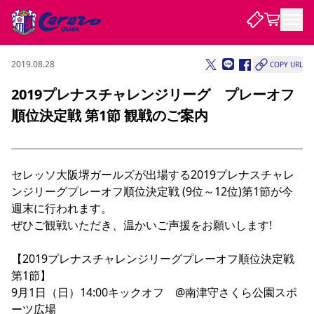
2019.08.28
COPY URL
試合・チーム
2019プレナスチャレンジリーグ プレーオフ
順位決定戦 第1節 観戦のご案内
観戦する
試合について
試合日程 / 結果
順位表
クラブを知る
チケット
チームについて
セレッソ大阪堺ガールズが出場する2019プレナスチャレ
ンジリーグプレーオフ順位決定戦 (9位～12位)第1節が今
チケット情報
販売スケジュール
価格・席種
購入方法
選手・スタッフ
スケジュール
メディア情報
アクセス
レディース
シーズンシート
法人シーズンシート
福祉サービス
団体チケット
アカデミー
ハナサカプレーヤー
歴代所属選手
週末に行われます。

ファンクラブ
特定興行入場券
セレッソ大阪について
譲渡サービス
リセールサービス
ぜひご観戦いただき、温かいご声援をお願いします!

クラブ紹介
観戦ガイド
沿革
シーズン記録
求人情報
【2019プレナスチャレンジリーグプレーオフ順位決定戦 
ニュース
ファンクラブ
初めて観戦ガイド
サポートする
キッズ向けサービス
グルメ
マッチデープログラム
第1節】

観戦マナー&ルール
ビジターサポーター観戦ガイド
公式アプリ
SAKURA SOCIO
SAKURA POINT Program
招待券引換方法
パートナー企業募集中
セレッソ大阪VISAカード
サポートスタッフ
9月1日（日）14:00キックオフ　@南津守さくら公園スポ
まいセレチケット
会員規定
婚姻届・出生届・命名書
セレッソアイデアちょうだいな
スタジアム
応援商店街
レディース
ーツ広場

ニュース
Lise（ライセンスビジネス）