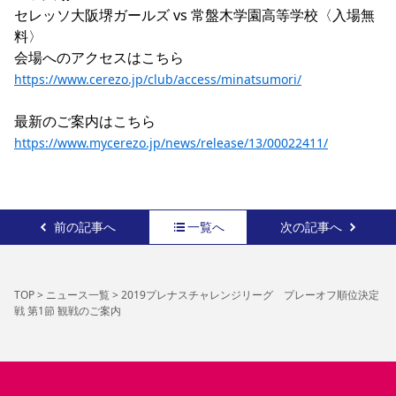
セレッソ大阪堺ガールズ vs 常盤木学園高等学校〈入場無
YANMAR HANASAKA STADIUM
すべて
チーム
グッズ
チケット
イベント
ファンクラブ
サステナビリティ
料〉

ホームタウン
パートナー
スポーツクラブ
メディア
30周年
DAZNで観戦
アカデミー
会場へのアクセスはこちら　
サステナビリティポリシー
SDGsのゴール
インパクトレポート
活動レポート
SPORT POSITIVE LEAGUES
取り組み実績
DAZNで観戦
https://www.cerezo.jp/club/access/minatsumori/
スポーツクラブ
アウェイツアー
最新のご案内はこちら 
スポーツクラブ
アウェイツアー
https://www.mycerezo.jp/news/release/13/00022411/
関連団体/施設
よくある質問
長居公園
セレッソフットサルパーク
セレッソフットサルパーク長居
よくある質問
セレッソスポーツパーク舞洲
YANMAR HANASAKA STADIUM
前の記事へ
一覧へ
次の記事へ
セレッソ大阪アカデミー
子供のサッカースクール
大人のサッカースクール
その他スポーツクラブ
TOP
>
ニュース一覧
>
2019プレナスチャレンジリーグ プレーオフ順位決定
戦 第1節 観戦のご案内