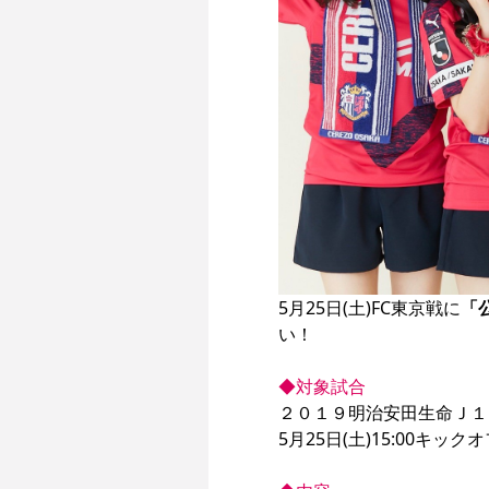
5月25日(土)FC東京戦に
「
い！

◆対象試合
２０１９明治安田生命Ｊ１リーグ
5月25日(土)15:00キッ