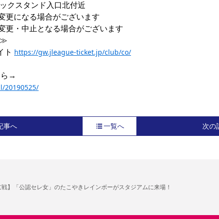
ックスタンド入口北付近

変更になる場合がございます

変更・中止となる場合がございます

≫

ト 
https://gw.jleague-ticket.jp/club/co/
al/20190525/
記事へ
一覧へ
次の
C東京戦】「公認セレ女」のたこやきレインボーがスタジアムに来場！