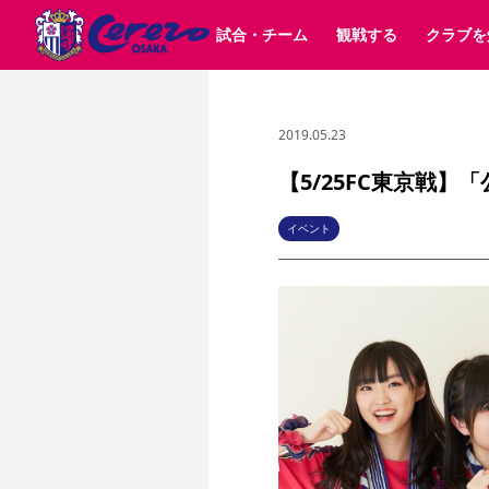
試合・チーム
観戦する
クラブを
2019.05.23
試合日程 / 結果
チケット情報
クラブ紹介
SAKURA SOCIO
すべて
チーム
沿革
販売スケジュール
順位表
グッズ
招待券引換方法
シーズン記録
チケット
求人情報
価格・席種
まいセレチケット
イベント
ファンクラブ
購入方法
会員規
シ
団体チケット
30周年
特定興行入場券
譲渡サービス
リセールサー
【5/25FC東京戦
選手・スタッフ
パートナー企業募集中
スケジュール
セレッソ大阪VISAカード
メディア情報
アクセス
サポートス
レ
歴代所属選手
初めて観戦ガイド
Lise（ライセンスビジネス）
キッズ向けサービス
グルメ
マッチデー
イベント
ビジターサポーター観戦ガイド
公式アプリ
サステナビリティポリシー
SDGsのゴール
インパクトレポ
YANMAR HANASAKA STADIUM
取り組み実績
DAZNで観戦
スポーツクラブ
長居公園
セレッソフットサルパーク
セレッソフットサルパ
YANMAR HANASAKA STADIUM
セレッソ大阪アカデミー
その他スポーツクラブ