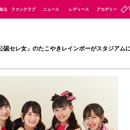
知る
ファンクラブ
ニュース
レディース
アカデミー
定
ーズンシート
ホームタウン
婚姻届・出生届・命名書
法人シーズンシート
パートナー
スポーツクラブ
福祉サービス
メディア
ビス
】「公認セレ女」のたこやきレインボーがスタジアム
タッフ
ディース
セレッソアイデアちょうだいな
アカデミー
ハナサカプレーヤー
応援商店街
プログラム
観戦マナー&ルール
ート
活動レポート
SPORT POSITIVE LEAGUES
アウェイツアー
よくある質問
ーク長居
セレッソスポーツパーク舞洲
子供のサッカースクール
大人のサッカースクール