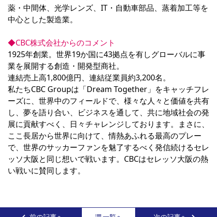
薬・中間体、光学レンズ、IT・自動車部品、蒸着加工等を
中心とした製造業。

◆CBC株式会社からのコメント
1925年創業。世界19か国に43拠点を有しグローバルに事
業を展開する創造・開発型商社。

連結売上高1,800億円、連結従業員約3,200名。

私たちCBC Groupは「Dream Together」をキャッチフレ
ーズに、世界中のフィールドで、様々な人々と価値を共有
し、夢を語り合い、ビジネスを通して、共に地域社会の発
展に貢献すべく、日々チャレンジしております。まさに、
ここ長居から世界に向けて、情熱あふれる最高のプレー
で、世界のサッカーファンを魅了するべく発信続けるセレ
ッソ大阪と同じ想いで戦います。CBCはセレッソ大阪の熱
い戦いに賛同します。
前の記事へ
一覧へ
次の記事へ