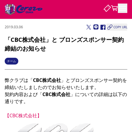
2019.03.06
COPY URL
試合・チーム
「CBC株式会社」と ブロンズスポンサー契約
締結のお知らせ
観戦する
試合について
試合日程 / 結果
順位表
チーム
クラブを知る
チケット
チームについて
弊クラブは「
CBC株式会社
」とブロンズスポンサー契約を
チケット情報
販売スケジュール
価格・席種
購入方法
選手・スタッフ
スケジュール
メディア情報
アクセス
レディース
シーズンシート
法人シーズンシート
福祉サービス
団体チケット
アカデミー
ハナサカプレーヤー
歴代所属選手
締結いたしましたのでお知らせいたします。

ファンクラブ
特定興行入場券
セレッソ大阪について
譲渡サービス
リセールサービス
契約内容および「
CBC株式会社
」についての詳細は以下の
クラブ紹介
観戦ガイド
沿革
シーズン記録
求人情報
通りです。

ニュース
ファンクラブ
初めて観戦ガイド
サポートする
キッズ向けサービス
グルメ
マッチデープログラム
【CBC株式会社】 
観戦マナー&ルール
ビジターサポーター観戦ガイド
公式アプリ
SAKURA SOCIO
SAKURA POINT Program
招待券引換方法
先行入場
パートナー企業募集中
セレッソ大阪VISAカード
サポートスタッフ
まいセレチケット
会員規定
婚姻届・出生届・命名書
セレッソアイデアちょうだいな
スタジアム
応援商店街
レディース
ニュース
Lise（ライセンスビジネス）