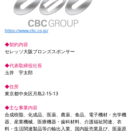
YANMAR HANASAKA STADIUM
すべて
チーム
グッズ
チケット
イベント
ファンクラブ
サステナビリティ
ホームタウン
パートナー
スポーツクラブ
メディア
30周年
DAZNで観戦
アカデミー
サステナビリティポリシー
SDGsのゴール
インパクトレポート
活動レポート
SPORT POSITIVE LEAGUES
取り組み実績
DAZNで観戦
https://www.cbc.co.jp/
スポーツクラブ
アウェイツアー
◆契約内容
スポーツクラブ
アウェイツアー
セレッソ大阪ブロンズスポンサー

関連団体/施設
よくある質問
◆代表取締役社長
長居公園
セレッソフットサルパーク
セレッソフットサルパーク長居
よくある質問
セレッソスポーツパーク舞洲
YANMAR HANASAKA STADIUM
圡井　宇太郎

セレッソ大阪アカデミー
子供のサッカースクール
大人のサッカースクール
その他スポーツクラブ
◆住所
東京都中央区月島2-15-13

◆主な事業内容
合成樹脂、化成品、医薬、農薬、食品、電子機材・光学機
器、産業機械、医療機器・歯科材料、介護福祉関連、衣
料・生活関連製品等の輸出入業、国内販売業及び、医薬原