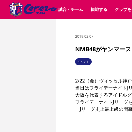
試合・チーム
観戦する
クラブを
2019.02.07
試合日程 / 結果
チケット情報
クラブ紹介
SAKURA SOCIO
すべて
チーム
沿革
販売スケジュール
順位表
グッズ
SAKURA POINT Program
シーズン記録
チケット
求人情報
価格・席種
イベント
招待券引換方法
ファンクラブ
購入方法
シ
団体チケット
婚姻届・出生届・命名書
30周年
特定興行入場券
譲渡サービス
リセールサー
NMB48がヤンマー
選手・スタッフ
パートナー企業募集中
スケジュール
セレッソ大阪VISAカード
メディア情報
アクセス
サポートス
レ
歴代所属選手
初めて観戦ガイド
Lise（ライセンスビジネス）
キッズ向けサービス
グルメ
マッチデー
イベント
ビジターサポーター観戦ガイド
公式アプリ
サステナビリティポリシー
SDGsのゴール
インパクトレポ
2/22（金）ヴィッセル神戸
YANMAR HANASAKA STADIUM
取り組み実績
DAZNで観戦
当日はフライデーナイトJリー
大阪を代表するアイドルグ
スポーツクラブ
フライデーナイトJリーグ
長居公園
セレッソフットサルパーク
セレッソフットサルパ
YANMAR HANASAKA STADIUM
セレッソ大阪アカデミー
その他スポーツクラブ