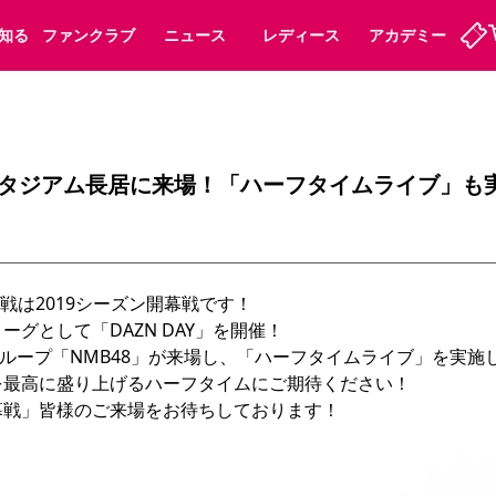
知る
ファンクラブ
ニュース
レディース
アカデミー
ーズンシート
ホームタウン
先行入場
まいセレチケット
法人シーズンシート
パートナー
スポーツクラブ
会員規定
福祉サービス
メディア
ビス
スタジアム長居に来場！「ハーフタイムライブ」も
タッフ
ディース
セレッソアイデアちょうだいな
アカデミー
ハナサカプレーヤー
応援商店街
プログラム
観戦マナー&ルール
ート
活動レポート
SPORT POSITIVE LEAGUES
戦は2019シーズン開幕戦です！

アウェイツアー
よくある質問
グとして「DAZN DAY」を開催！

ループ「NMB48」が来場し、「ハーフタイムライブ」を実施し
を最高に盛り上げるハーフタイムにご期待ください！

ーク長居
セレッソスポーツパーク舞洲
子供のサッカースクール
大人のサッカースクール