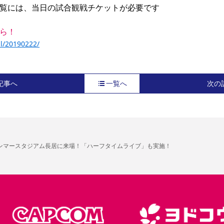
覧には、当日の試合観戦チケットが必要です

ら！
al/20190222/
記事へ
一覧へ
次の
ヤンマースタジアム長居に来場！「ハーフタイムライブ」も実施！