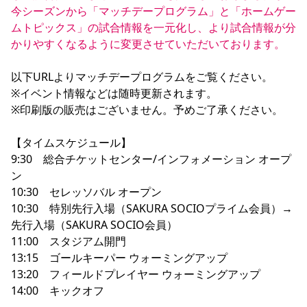
今シーズンから「マッチデープログラム」と「ホームゲー
YANMAR HANASAKA STADIUM
すべて
チーム
グッズ
チケット
イベント
ファンクラブ
サステナビリティ
ムトピックス」の試合情報を一元化し、より試合情報が分
ホームタウン
パートナー
スポーツクラブ
メディア
30周年
DAZNで観戦
アカデミー
かりやすくなるように変更させていただいております。
サステナビリティポリシー
SDGsのゴール
インパクトレポート
活動レポート
SPORT POSITIVE LEAGUES
取り組み実績
DAZNで観戦
以下URLよりマッチデープログラムをご覧ください。

スポーツクラブ
アウェイツアー
※イベント情報などは随時更新されます。

スポーツクラブ
※印刷版の販売はございません。予めご了承ください。

アウェイツアー
関連団体/施設
よくある質問
【タイムスケジュール】

長居公園
セレッソフットサルパーク
セレッソフットサルパーク長居
9:30　総合チケットセンター/インフォメーション オープ
よくある質問
セレッソスポーツパーク舞洲
YANMAR HANASAKA STADIUM
ン

セレッソ大阪アカデミー
子供のサッカースクール
大人のサッカースクール
その他スポーツクラブ
10:30　セレッソバル オープン

10:30　特別先行入場（SAKURA SOCIOプライム会員）→
先行入場（SAKURA SOCIO会員）

11:00　スタジアム開門

13:15　ゴールキーパー ウォーミングアップ

13:20　フィールドプレイヤー ウォーミングアップ

14:00　キックオフ
