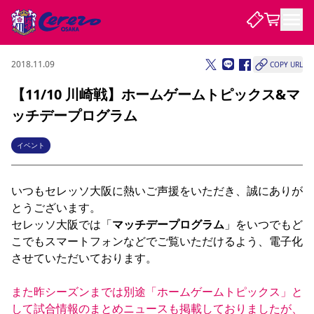
2018.11.09
COPY URL
試合・チーム
【11/10 川崎戦】ホームゲームトピックス&マ
ッチデープログラム
観戦する
試合について
試合日程 / 結果
順位表
イベント
クラブを知る
チケット
チームについて
いつもセレッソ大阪に熱いご声援をいただき、誠にありが
チケット情報
販売スケジュール
価格・席種
購入方法
選手・スタッフ
スケジュール
メディア情報
アクセス
レディース
シーズンシート
法人シーズンシート
福祉サービス
団体チケット
アカデミー
ハナサカプレーヤー
歴代所属選手
とうございます。

ファンクラブ
特定興行入場券
セレッソ大阪について
譲渡サービス
リセールサービス
セレッソ大阪では「
マッチデープログラム
」をいつでもど
クラブ紹介
観戦ガイド
沿革
シーズン記録
求人情報
こでもスマートフォンなどでご覧いただけるよう、電子化
させていただいております。

ニュース
ファンクラブ
初めて観戦ガイド
サポートする
キッズ向けサービス
グルメ
マッチデープログラム
観戦マナー&ルール
ビジターサポーター観戦ガイド
公式アプリ
SAKURA SOCIO
SAKURA POINT Program
招待券引換方法
パートナー企業募集中
セレッソ大阪VISAカード
サポートスタッフ
また昨シーズンまでは別途「ホームゲームトピックス」と
まいセレチケット
会員規定
婚姻届・出生届・命名書
セレッソアイデアちょうだいな
スタジアム
応援商店街
レディース
して試合情報のまとめニュースも掲載しておりましたが、
ニュース
Lise（ライセンスビジネス）