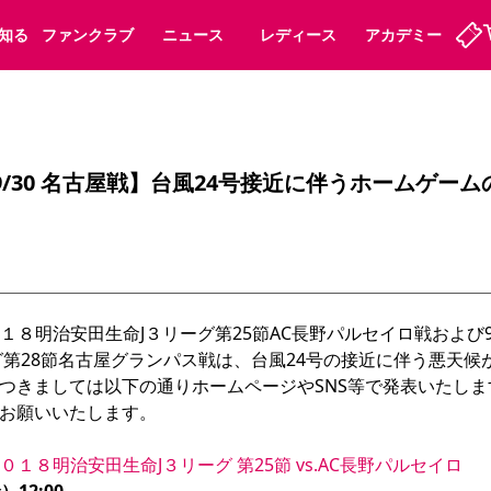
知る
ファンクラブ
ニュース
レディース
アカデミー
ーズンシート
ホームタウン
先行入場
まいセレチケット
法人シーズンシート
パートナー
スポーツクラブ
会員規定
福祉サービス
メディア
ビス
】【9/30 名古屋戦】台風24号接近に伴うホームゲ
タッフ
ディース
セレッソアイデアちょうだいな
アカデミー
ハナサカプレーヤー
応援商店街
プログラム
観戦マナー&ルール
ート
活動レポート
SPORT POSITIVE LEAGUES
アウェイツアー
よくある質問
０１８明治安田生命J３リーグ第25節AC長野パルセイロ戦および
グ第28節名古屋グランパス戦は、台風24号の接近に伴う悪天候
つきましては以下の通りホームページやSNS等で発表いたし
お願いいたします。

ーク長居
セレッソスポーツパーク舞洲
子供のサッカースクール
大人のサッカースクール
０１８明治安田生命J３リーグ 第25節 vs.AC長野パルセイロ