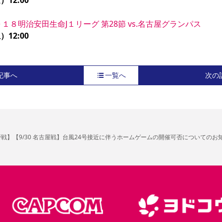
12:00
０１８明治安田生命J１リーグ 第28節 vs.名古屋グランパス
12:00
記事へ
一覧へ
次の
J3長野戦】【9/30 名古屋戦】台風24号接近に伴うホームゲームの開催可否についてのお