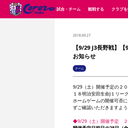
試合・チーム
観戦する
クラブを
2018.09.27
試合日程 / 結果
チケット情報
クラブ紹介
SAKURA SOCIO
すべて
チーム
沿革
販売スケジュール
順位表
グッズ
SAKURA POINT Program
シーズン記録
チケット
求人情報
価格・席種
イベント
招待券引換方法
ファンクラブ
購入方法
シ
団体チケット
婚姻届・出生届・命名書
30周年
特定興行入場券
譲渡サービス
リセールサー
【9/29 J3長野戦
選手・スタッフ
パートナー企業募集中
スケジュール
セレッソ大阪VISAカード
お知らせ
メディア情報
アクセス
サポートス
レ
歴代所属選手
初めて観戦ガイド
Lise（ライセンスビジネス）
キッズ向けサービス
グルメ
マッチデー
ビジターサポーター観戦ガイド
公式アプリ
チーム
サステナビリティポリシー
SDGsのゴール
インパクトレポ
YANMAR HANASAKA STADIUM
取り組み実績
DAZNで観戦
9/29（土）開催予定の２
１８明治安田生命J１リー
スポーツクラブ
ホームゲームの開催可否に
ずご確認いただきますよう
長居公園
セレッソフットサルパーク
セレッソフットサルパ
YANMAR HANASAKA STADIUM
セレッソ大阪アカデミー
◆9/29（土）開催予定　２
その他スポーツクラブ