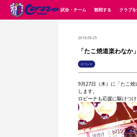
試合・チーム
観戦する
クラブを
2018.09.25
試合日程 / 結果
チケット情報
クラブ紹介
SAKURA SOCIO
すべて
チーム
沿革
販売スケジュール
順位表
グッズ
SAKURA POINT Program
シーズン記録
チケット
求人情報
価格・席種
イベント
招待券引換方法
ファンクラブ
購入方法
シ
団体チケット
婚姻届・出生届・命名書
30周年
特定興行入場券
譲渡サービス
リセールサー
「たこ焼道楽わなか
選手・スタッフ
パートナー企業募集中
スケジュール
セレッソ大阪VISAカード
メディア情報
アクセス
サポートス
レ
歴代所属選手
初めて観戦ガイド
Lise（ライセンスビジネス）
キッズ向けサービス
グルメ
マッチデー
イベント
ビジターサポーター観戦ガイド
公式アプリ
サステナビリティポリシー
SDGsのゴール
インパクトレポ
9月27日（木）に「たこ焼
YANMAR HANASAKA STADIUM
取り組み実績
DAZNで観戦
します。

スポーツクラブ
長居公園
セレッソフットサルパーク
セレッソフットサルパ
YANMAR HANASAKA STADIUM
セレッソ大阪アカデミー
その他スポーツクラブ