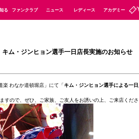
知る
ファンクラブ
ニュース
レディース
アカデミー
ーズンシート
ホームタウン
先行入場
まいセレチケット
法人シーズンシート
パートナー
スポーツクラブ
会員規定
福祉サービス
メディア
ビス
」キム・ジンヒョン選手一日店長実施のお知らせ
タッフ
ディース
セレッソアイデアちょうだいな
アカデミー
ハナサカプレーヤー
応援商店街
プログラム
観戦マナー&ルール
ート
活動レポート
SPORT POSITIVE LEAGUES
道楽 わなか道頓堀店」にて「
キム・ジンヒョン選手による一日
アウェイツアー
よくある質問
ーク長居
セレッソスポーツパーク舞洲
子供のサッカースクール
大人のサッカースクール