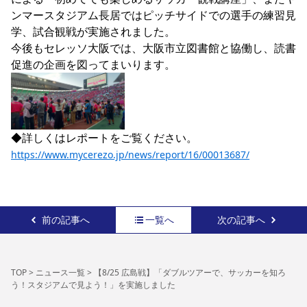
YANMAR HANASAKA STADIUM
ンマースタジアム長居ではピッチサイドでの選手の練習見
すべて
チーム
グッズ
チケット
イベント
ファンクラブ
サステナビリティ
学、試合観戦が実施されました。

ホームタウン
パートナー
スポーツクラブ
メディア
30周年
DAZNで観戦
アカデミー
今後もセレッソ大阪では、大阪市立図書館と協働し、読書
サステナビリティポリシー
SDGsのゴール
インパクトレポート
活動レポート
SPORT POSITIVE LEAGUES
取り組み実績
DAZNで観戦
スポーツクラブ
アウェイツアー
スポーツクラブ
アウェイツアー
関連団体/施設
よくある質問
https://www.mycerezo.jp/news/report/16/00013687/
長居公園
セレッソフットサルパーク
セレッソフットサルパーク長居
よくある質問
セレッソスポーツパーク舞洲
YANMAR HANASAKA STADIUM
セレッソ大阪アカデミー
子供のサッカースクール
大人のサッカースクール
その他スポーツクラブ
前の記事へ
一覧へ
次の記事へ
TOP
>
ニュース一覧
>
【8/25 広島戦】「ダブルツアーで、サッカーを知ろ
う！スタジアムで見よう！」を実施しました