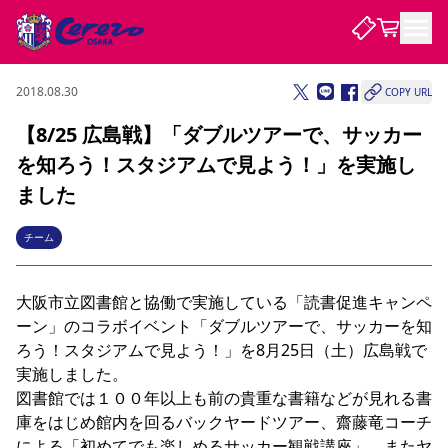
2018.08.30
COPY URL
試合・チーム
【8/25 広島戦】「ダブルツアーで、サッカー
を知ろう！スタジアムで見よう！」を実施し
観戦する
試合について
ました
試合日程 / 結果
順位表
クラブを知る
チケット
チーム
チームについて
チケット情報
販売スケジュール
価格・席種
購入方法
選手・スタッフ
スケジュール
メディア情報
アクセス
レディース
シーズンシート
法人シーズンシート
福祉サービス
団体チケット
アカデミー
ハナサカプレーヤー
歴代所属選手
大阪市立図書館と協働で実施している「読書促進キャンペ
ファンクラブ
特定興行入場券
セレッソ大阪について
譲渡サービス
リセールサービス
ーン」のコラボイベント「ダブルツアーで、サッカーを知
クラブ紹介
観戦ガイド
沿革
シーズン記録
求人情報
ろう！スタジアムで見よう！」を8月25日（土）広島戦で
ニュース
実施しました。

ファンクラブ
初めて観戦ガイド
サポートする
キッズ向けサービス
グルメ
マッチデープログラム
観戦マナー&ルール
ビジターサポーター観戦ガイド
公式アプリ
図書館では１００年以上も前の貴重な書籍などが見れる書
SAKURA SOCIO
SAKURA POINT Program
招待券引換方法
先行入場
パートナー企業募集中
セレッソ大阪VISAカード
サポートスタッフ
庫をはじめ館内を回るバックヤードツアー、齋藤竜コーチ
まいセレチケット
会員規定
婚姻届・出生届・命名書
セレッソアイデアちょうだいな
スタジアム
応援商店街
レディース
ニュース
による「初めてでも楽しめるサッカー観戦講座」、またヤ
Lise（ライセンスビジネス）