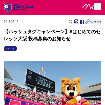
2018.07.17
COPY URL
試合・チーム
【ハッシュタグキャンペーン】#はじめてのセ
レッソ大阪 投稿募集のお知らせ
観戦する
試合について
試合日程 / 結果
順位表
イベント
クラブを知る
チケット
チームについて
チケット情報
販売スケジュール
価格・席種
購入方法
選手・スタッフ
スケジュール
メディア情報
アクセス
レディース
シーズンシート
法人シーズンシート
福祉サービス
団体チケット
アカデミー
ハナサカプレーヤー
歴代所属選手
ファンクラブ
特定興行入場券
セレッソ大阪について
譲渡サービス
リセールサービス
クラブ紹介
観戦ガイド
沿革
シーズン記録
求人情報
ニュース
ファンクラブ
初めて観戦ガイド
サポートする
キッズ向けサービス
グルメ
マッチデープログラム
観戦マナー&ルール
ビジターサポーター観戦ガイド
公式アプリ
SAKURA SOCIO
招待券引換方法
まいセレチケット
会員規定
パートナー企業募集中
セレッソ大阪VISAカード
サポートスタッフ
婚姻届・出生届・命名書
セレッソアイデアちょうだいな
スタジアム
応援商店街
レディース
ニュース
Lise（ライセンスビジネス）