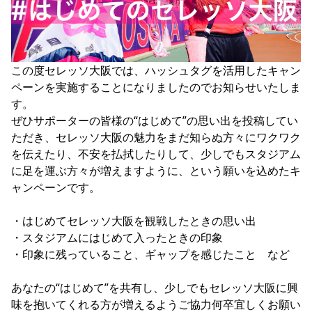
YANMAR HANASAKA STADIUM
すべて
チーム
グッズ
チケット
イベント
ファンクラブ
サステナビリティ
ホームタウン
パートナー
スポーツクラブ
メディア
30周年
DAZNで観戦
アカデミー
サステナビリティポリシー
SDGsのゴール
インパクトレポート
活動レポート
SPORT POSITIVE LEAGUES
取り組み実績
DAZNで観戦
この度セレッソ大阪では、ハッシュタグを活用したキャン
スポーツクラブ
ペーンを実施することになりましたのでお知らせいたしま
アウェイツアー
す。

スポーツクラブ
アウェイツアー
ぜひサポーターの皆様の“はじめて”の思い出を投稿してい
関連団体/施設
ただき、セレッソ大阪の魅力をまだ知らぬ方々にワクワク
よくある質問
を伝えたり、不安を払拭したりして、少しでもスタジアム
長居公園
セレッソフットサルパーク
セレッソフットサルパーク長居
よくある質問
に足を運ぶ方々が増えますように、という願いを込めたキ
セレッソスポーツパーク舞洲
YANMAR HANASAKA STADIUM
セレッソ大阪アカデミー
子供のサッカースクール
ャンペーンです。

大人のサッカースクール
その他スポーツクラブ
・はじめてセレッソ大阪を観戦したときの思い出

・スタジアムにはじめて入ったときの印象

・印象に残っていること、ギャップを感じたこと　など

あなたの“はじめて”を共有し、少しでもセレッソ大阪に興
味を抱いてくれる方が増えるようご協力何卒宜しくお願い