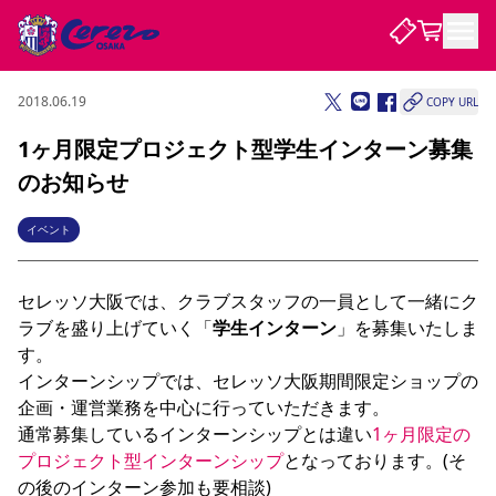
2018.06.19
COPY URL
試合・チーム
1ヶ月限定プロジェクト型学生インターン募集
のお知らせ
観戦する
試合について
試合日程 / 結果
順位表
イベント
クラブを知る
チケット
チームについて
セレッソ大阪では、クラブスタッフの一員として一緒にク
チケット情報
販売スケジュール
価格・席種
購入方法
選手・スタッフ
スケジュール
メディア情報
アクセス
レディース
シーズンシート
法人シーズンシート
福祉サービス
団体チケット
アカデミー
ハナサカプレーヤー
歴代所属選手
ラブを盛り上げていく「
学生インターン
」を募集いたしま
ファンクラブ
特定興行入場券
セレッソ大阪について
譲渡サービス
リセールサービス
す。

クラブ紹介
観戦ガイド
沿革
シーズン記録
求人情報
インターンシップでは、セレッソ大阪期間限定ショップの
企画・運営業務を中心に行っていただきます。

ニュース
ファンクラブ
初めて観戦ガイド
サポートする
キッズ向けサービス
グルメ
マッチデープログラム
通常募集しているインターンシップとは違い
1ヶ月限定の
観戦マナー&ルール
ビジターサポーター観戦ガイド
公式アプリ
SAKURA SOCIO
招待券引換方法
まいセレチケット
会員規定
パートナー企業募集中
セレッソ大阪VISAカード
サポートスタッフ
プロジェクト型インターンシップ
となっております。(そ
婚姻届・出生届・命名書
セレッソアイデアちょうだいな
スタジアム
応援商店街
レディース
ニュース
Lise（ライセンスビジネス）