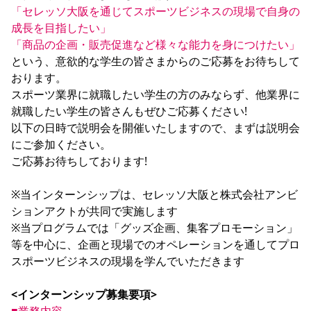
「セレッソ大阪を通じてスポーツビジネスの現場で自身の
YANMAR HANASAKA STADIUM
すべて
チーム
グッズ
チケット
イベント
ファンクラブ
サステナビリティ
成長を目指したい」

ホームタウン
パートナー
スポーツクラブ
メディア
30周年
DAZNで観戦
アカデミー
「商品の企画・販売促進など様々な能力を身につけたい」
サステナビリティポリシー
SDGsのゴール
インパクトレポート
活動レポート
SPORT POSITIVE LEAGUES
取り組み実績
という、意欲的な学生の皆さまからのご応募をお待ちして
DAZNで観戦
おります。

スポーツクラブ
アウェイツアー
スポーツ業界に就職したい学生の方のみならず、他業界に
スポーツクラブ
就職したい学生の皆さんもぜひご応募ください!

アウェイツアー
以下の日時で説明会を開催いたしますので、まずは説明会
関連団体/施設
よくある質問
にご参加ください。

長居公園
セレッソフットサルパーク
セレッソフットサルパーク長居
ご応募お待ちしております!

よくある質問
セレッソスポーツパーク舞洲
YANMAR HANASAKA STADIUM
セレッソ大阪アカデミー
子供のサッカースクール
大人のサッカースクール
その他スポーツクラブ
※当インターンシップは、セレッソ大阪と株式会社アンビ
ションアクトが共同で実施します

※当プログラムでは「グッズ企画、集客プロモーション」
等を中心に、企画と現場でのオペレーションを通してプロ
スポーツビジネスの現場を学んでいただきます

<インターンシップ募集要項>