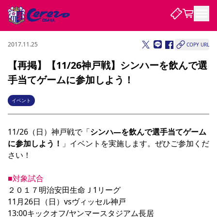
2017.11.25
COPY URL
試合・チーム
【再掲】【11/26神戸戦】シンハーを飲んで選
手当てゲームに参加しよう！
観戦する
試合について
試合日程 / 結果
順位表
イベント
クラブを知る
チケット
チームについて
11/26（日）神戸戦で「
シンハ―を飲んで選手当てゲーム
チケット情報
販売スケジュール
価格・席種
購入方法
選手・スタッフ
スケジュール
メディア情報
アクセス
レディース
シーズンシート
法人シーズンシート
福祉サービス
団体チケット
アカデミー
ハナサカプレーヤー
歴代所属選手
に参加しよう！
」イベントを実施します。ぜひご参加くだ
ファンクラブ
特定興行入場券
セレッソ大阪について
譲渡サービス
リセールサービス
さい！

クラブ紹介
観戦ガイド
沿革
シーズン記録
求人情報
■対象試合
ニュース
ファンクラブ
初めて観戦ガイド
サポートする
キッズ向けサービス
グルメ
マッチデープログラム
２０１７明治安田生命Ｊ1リーグ

観戦マナー&ルール
ビジターサポーター観戦ガイド
公式アプリ
SAKURA SOCIO
SAKURA POINT Program
招待券引換方法
先行入場
パートナー企業募集中
セレッソ大阪VISAカード
サポートスタッフ
11月26日（日）vsヴィッセル神戸

まいセレチケット
会員規定
婚姻届・出生届・命名書
セレッソアイデアちょうだいな
スタジアム
応援商店街
レディース
13:00キックオフ/ヤンマースタジアム長居

ニュース
Lise（ライセンスビジネス）