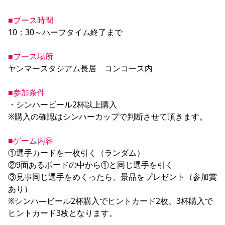
YANMAR HANASAKA STADIUM
すべて
チーム
グッズ
チケット
イベント
ファンクラブ
サステナビリティ
■ブース時間
ホームタウン
パートナー
スポーツクラブ
メディア
30周年
DAZNで観戦
アカデミー
10：30～ハーフタイム終了まで

サステナビリティポリシー
SDGsのゴール
インパクトレポート
活動レポート
SPORT POSITIVE LEAGUES
取り組み実績
DAZNで観戦
■ブース場所
スポーツクラブ
アウェイツアー
ヤンマースタジアム長居　コンコース内

スポーツクラブ
アウェイツアー
■参加条件
関連団体/施設
よくある質問
・シンハービール2杯以上購入

長居公園
セレッソフットサルパーク
セレッソフットサルパーク長居
※購入の確認はシンハーカップで判断させて頂きます。

よくある質問
セレッソスポーツパーク舞洲
YANMAR HANASAKA STADIUM
セレッソ大阪アカデミー
子供のサッカースクール
大人のサッカースクール
その他スポーツクラブ
■ゲーム内容
①選手カードを一枚引く（ランダム）

②9面あるボードの中から①と同じ選手を引く

③見事同じ選手をめくったら、景品をプレゼント（参加賞
あり）

※シンハ―ビール2杯購入でヒントカード2枚、3杯購入で
ヒントカード3枚となります。
