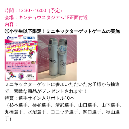
YANMAR HANASAKA STADIUM
すべて
チーム
グッズ
チケット
イベント
ファンクラブ
サステナビリティ
時間：12:30～16:00（予定）

ホームタウン
パートナー
スポーツクラブ
メディア
30周年
DAZNで観戦
アカデミー
会場：キンチョウスタジアム1F正面付近
サステナビリティポリシー
SDGsのゴール
インパクトレポート
内容：
活動レポート
SPORT POSITIVE LEAGUES
取り組み実績
DAZNで観戦
①小学生以下限定！ミニキックターゲットゲームの実施
スポーツクラブ
アウェイツアー
スポーツクラブ
アウェイツアー
関連団体/施設
よくある質問
長居公園
セレッソフットサルパーク
セレッソフットサルパーク長居
よくある質問
セレッソスポーツパーク舞洲
YANMAR HANASAKA STADIUM
セレッソ大阪アカデミー
子供のサッカースクール
大人のサッカースクール
その他スポーツクラブ
ミニキックターゲットに参加いただいたお子様から抽選
で、素敵な商品がプレゼントされます！

特賞：選手サイン入りボトル10本

（杉本選手、柿谷選手、清武選手、山口選手、山下選手、
丸橋選手、水沼選手、ヨニッチ選手、関口選手、秋山選
手）
