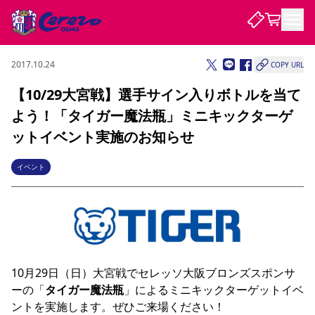
2017.10.24
COPY URL
試合・チーム
【10/29大宮戦】選手サイン入りボトルを当て
よう！「タイガー魔法瓶」ミニキックターゲ
観戦する
試合について
ットイベント実施のお知らせ
試合日程 / 結果
順位表
クラブを知る
チケット
イベント
チームについて
チケット情報
販売スケジュール
価格・席種
購入方法
選手・スタッフ
スケジュール
メディア情報
アクセス
レディース
シーズンシート
法人シーズンシート
福祉サービス
団体チケット
アカデミー
ハナサカプレーヤー
歴代所属選手
ファンクラブ
特定興行入場券
セレッソ大阪について
譲渡サービス
リセールサービス
クラブ紹介
観戦ガイド
沿革
シーズン記録
求人情報
ニュース
ファンクラブ
初めて観戦ガイド
サポートする
キッズ向けサービス
グルメ
マッチデープログラム
10月29日（日）大宮戦でセレッソ大阪ブロンズスポンサ
観戦マナー&ルール
ビジターサポーター観戦ガイド
公式アプリ
SAKURA SOCIO
SAKURA POINT Program
招待券引換方法
先行入場
ーの「
タイガー魔法瓶
」によるミニキックターゲットイベ
パートナー企業募集中
セレッソ大阪VISAカード
サポートスタッフ
まいセレチケット
会員規定
婚姻届・出生届・命名書
セレッソアイデアちょうだいな
スタジアム
応援商店街
ントを実施します。ぜひご来場ください！

レディース
ニュース
Lise（ライセンスビジネス）