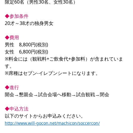
限定60名（男性30名、女性30名）

◆参加条件
20才～38才の独身男女

◆費用
男性　8,800円(税別)

女性　6,800円(税別)

※料金には（観戦料+ご飲食代+参加料）が含まれていま
す。

※席種はセブン-イレブンシートになります。

◆進行
開会→懇親会→試合会場へ移動→試合観戦→閉会

◆申込方法
http://www.will-gocon.net/machicon/soccercon/