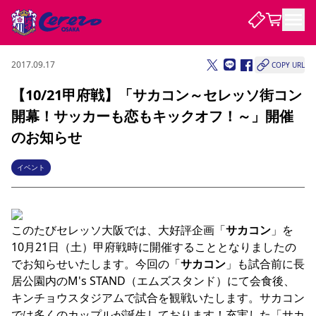
2017.09.17
COPY URL
試合・チーム
【10/21甲府戦】「サカコン～セレッソ街コン
開幕！サッカーも恋もキックオフ！～」開催
観戦する
試合について
のお知らせ
試合日程 / 結果
順位表
クラブを知る
チケット
イベント
チームについて
チケット情報
販売スケジュール
価格・席種
購入方法
選手・スタッフ
スケジュール
メディア情報
アクセス
レディース
シーズンシート
法人シーズンシート
福祉サービス
団体チケット
アカデミー
ハナサカプレーヤー
歴代所属選手
ファンクラブ
特定興行入場券
セレッソ大阪について
譲渡サービス
リセールサービス
このたびセレッソ大阪では、大好評企画「
サカコン
」を
クラブ紹介
観戦ガイド
沿革
シーズン記録
求人情報
10月21日（土）甲府戦時に開催することとなりましたの
ニュース
でお知らせいたします。今回の「
ファンクラブ
サカコン
」も試合前に長
初めて観戦ガイド
サポートする
キッズ向けサービス
グルメ
マッチデープログラム
観戦マナー&ルール
ビジターサポーター観戦ガイド
公式アプリ
居公園内のM's STAND（エムズスタンド）にて会食後、
SAKURA SOCIO
SAKURA POINT Program
招待券引換方法
先行入場
パートナー企業募集中
セレッソ大阪VISAカード
サポートスタッフ
キンチョウスタジアムで試合を観戦いたします。サカコン
まいセレチケット
会員規定
婚姻届・出生届・命名書
セレッソアイデアちょうだいな
スタジアム
応援商店街
レディース
ニュース
では多くのカップルが誕生しております！充実した「サカ
Lise（ライセンスビジネス）