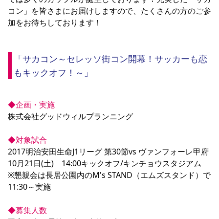
YANMAR HANASAKA STADIUM
コン」を皆さまにお届けしますので、たくさんの方のご参
すべて
チーム
グッズ
チケット
イベント
ファンクラブ
サステナビリティ
加をお待ちしております！

ホームタウン
パートナー
スポーツクラブ
メディア
30周年
DAZNで観戦
アカデミー
サステナビリティポリシー
SDGsのゴール
インパクトレポート
活動レポート
SPORT POSITIVE LEAGUES
取り組み実績
DAZNで観戦
「サカコン～セレッソ街コン開幕！サッカーも恋
スポーツクラブ
アウェイツアー
もキックオフ！～」
スポーツクラブ
アウェイツアー
関連団体/施設
よくある質問
◆企画・実施
長居公園
セレッソフットサルパーク
セレッソフットサルパーク長居
よくある質問
株式会社グッドウィルプランニング

セレッソスポーツパーク舞洲
YANMAR HANASAKA STADIUM
セレッソ大阪アカデミー
子供のサッカースクール
大人のサッカースクール
その他スポーツクラブ
◆対象試合
2017明治安田生命J1リーグ 第30節vs ヴァンフォーレ甲府

10月21日(土)　14:00キックオフ/キンチョウスタジアム

※懇親会は長居公園内のM's STAND（エムズスタンド）で
11:30～実施

◆募集人数