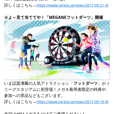
詳しくはこちら→
https://www.cerezo.jp/news/2017-09-21-9/
☆よ～見て当ててや！「MEGANEフットダーツ」開催
いま話題沸騰の人気アトラクション「
フットダーツ
」がＪ
リーグスタジアムに初登場！メガネ着用者限定の特典や、
参加への景品などもございます。

詳しくはこちら→
https://www.cerezo.jp/news/2017-09-19-8/
当日はぜひメガネをつけてご来場ください！