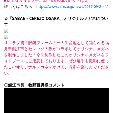
■ＭＥＧＡＮＥブース②「めがねのまち さばえ」
詳しくはこちら→
https://www.cerezo.jp/news/2017-09-21-4/
☆「SABAE × CEREZO OSAKA」オリジナルメガネについ
て
Ｊクラブ初！眼鏡フレームの一大生産地として知られる福
井県鯖江市とセレッソ大阪がコラボしてオリジナルメガネ
を制作しました！今回制作したこのオリジナルメガネをフ
ォトブースにご用意しております。ぜひ選手も撮影に使っ
たこのオリジナルメガネをかけて、撮影を楽しんでくださ
い。
〇鯖江市長　牧野百男様コメント