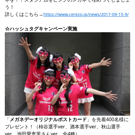
う！

詳しくはこちら→
https://www.cerezo.jp/news/2017-09-15-9/
☆ハッシュタグキャンペーン実施
「
メガネデーオリジナルポストカード
」を先着400名様に
プレゼント！（柿谷選手ver、酒本選手ver、秋山選手
ver、池田愛恵里さんver　全4種）
