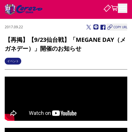
2017.09.22
COPY URL
試合・チーム
【再掲】【9/23仙台戦】「MEGANE DAY（メ
ガネデー）」開催のお知らせ
観戦する
試合について
試合日程 / 結果
順位表
イベント
クラブを知る
チケット
チームについて
チケット情報
販売スケジュール
価格・席種
購入方法
選手・スタッフ
スケジュール
メディア情報
アクセス
レディース
シーズンシート
法人シーズンシート
福祉サービス
団体チケット
アカデミー
ハナサカプレーヤー
歴代所属選手
ファンクラブ
特定興行入場券
セレッソ大阪について
譲渡サービス
リセールサービス
クラブ紹介
観戦ガイド
沿革
シーズン記録
求人情報
ニュース
ファンクラブ
初めて観戦ガイド
サポートする
キッズ向けサービス
グルメ
マッチデープログラム
観戦マナー&ルール
ビジターサポーター観戦ガイド
公式アプリ
SAKURA SOCIO
招待券引換方法
まいセレチケット
会員規定
パートナー企業募集中
セレッソ大阪VISAカード
サポートスタッフ
婚姻届・出生届・命名書
セレッソアイデアちょうだいな
スタジアム
応援商店街
レディース
ニュース
Lise（ライセンスビジネス）