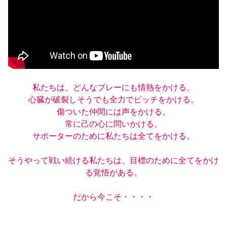
YANMAR HANASAKA STADIUM
すべて
チーム
グッズ
チケット
イベント
ファンクラブ
サステナビリティ
ホームタウン
パートナー
スポーツクラブ
メディア
30周年
DAZNで観戦
アカデミー
サステナビリティポリシー
SDGsのゴール
インパクトレポート
活動レポート
SPORT POSITIVE LEAGUES
取り組み実績
DAZNで観戦
スポーツクラブ
アウェイツアー
スポーツクラブ
アウェイツアー
私たちは、どんなプレーにも情熱をかける。

関連団体/施設
心臓が破裂しそうでも全力でピッチをかける。

よくある質問
傷ついた仲間には声をかける。

長居公園
セレッソフットサルパーク
セレッソフットサルパーク長居
よくある質問
常に己の心に問いかける。

セレッソスポーツパーク舞洲
YANMAR HANASAKA STADIUM
セレッソ大阪アカデミー
子供のサッカースクール
サポーターのために私たちは全てをかける。

大人のサッカースクール
その他スポーツクラブ
そうやって戦い続ける私たちは、目標のために全てをかけ
る覚悟がある。

だから今こそ・・・・