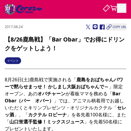
2017.08.24
COPY URL
試合・チーム
【8/26鹿島戦】「Bar Obar」でお得にドリン
クをゲットしよう！
観戦する
試合について
試合日程 / 結果
順位表
イベント
クラブを知る
チケット
チームについて
8月26日(土)鹿島戦で実施される「
鹿島をおばちゃんパワ
チケット情報
販売スケジュール
価格・席種
購入方法
選手・スタッフ
スケジュール
メディア情報
アクセス
レディース
シーズンシート
法人シーズンシート
福祉サービス
団体チケット
アカデミー
ハナサカプレーヤー
歴代所属選手
ーで黙らせまっせ！ かしまし大阪おばちゃんで～
」限定
ファンクラブ
特定興行入場券
セレッソ大阪について
譲渡サービス
リセールサービス
オープン、あの
オバチャーン
が看板ママを務める「
Bar 
クラブ紹介
観戦ガイド
沿革
シーズン記録
求人情報
Obar（バー　オバー）
」では、アニマル柄着用でお越し
いただくとキリンプレゼンツ・オリジナルカクテル「
セレ
ニュース
ファンクラブ
初めて観戦ガイド
サポートする
キッズ向けサービス
グルメ
マッチデープログラム
ッ酒
」、「
カクテル ロビーナ
」を各先着100名様に、また
観戦マナー&ルール
ビジターサポーター観戦ガイド
公式アプリ
SAKURA SOCIO
SAKURA POINT Program
招待券引換方法
パートナー企業募集中
セレッソ大阪VISAカード
サポートスタッフ
「
山口蛍選手監修！ミックスジュース
」を先着50名様に
まいセレチケット
会員規定
婚姻届・出生届・命名書
セレッソアイデアちょうだいな
スタジアム
応援商店街
レディース
プレゼントいたします。

ニュース
Lise（ライセンスビジネス）