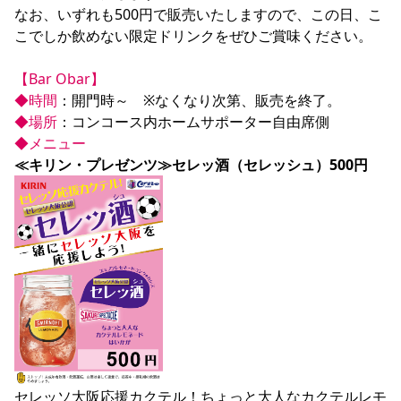
なお、いずれも500円で販売いたしますので、この日、こ
YANMAR HANASAKA STADIUM
すべて
チーム
グッズ
チケット
イベント
ファンクラブ
サステナビリティ
こでしか飲めない限定ドリンクをぜひご賞味ください。

ホームタウン
パートナー
スポーツクラブ
メディア
30周年
DAZNで観戦
アカデミー
サステナビリティポリシー
SDGsのゴール
インパクトレポート
活動レポート
SPORT POSITIVE LEAGUES
取り組み実績
【Bar Obar】
DAZNで観戦
◆時間
スポーツクラブ
アウェイツアー
◆場所
スポーツクラブ
◆メニュー
アウェイツアー
≪キリン・プレゼンツ≫セレッ酒（セレッシュ）500円
関連団体/施設
よくある質問
長居公園
セレッソフットサルパーク
セレッソフットサルパーク長居
よくある質問
セレッソスポーツパーク舞洲
YANMAR HANASAKA STADIUM
セレッソ大阪アカデミー
子供のサッカースクール
大人のサッカースクール
その他スポーツクラブ
セレッソ大阪応援カクテル！ちょっと大人なカクテルレモ