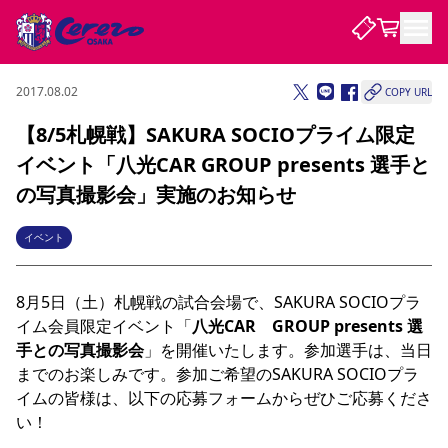
2017.08.02
COPY URL
試合・チーム
【8/5札幌戦】SAKURA SOCIOプライム限定
イベント「八光CAR GROUP presents 選手と
観戦する
試合について
の写真撮影会」実施のお知らせ
試合日程 / 結果
順位表
クラブを知る
チケット
イベント
チームについて
チケット情報
販売スケジュール
価格・席種
購入方法
選手・スタッフ
スケジュール
メディア情報
アクセス
レディース
シーズンシート
法人シーズンシート
福祉サービス
団体チケット
アカデミー
ハナサカプレーヤー
歴代所属選手
8月5日（土）札幌戦の試合会場で、SAKURA SOCIOプラ
ファンクラブ
特定興行入場券
セレッソ大阪について
譲渡サービス
リセールサービス
イム会員限定イベント「
八光CAR　GROUP presents 選
クラブ紹介
観戦ガイド
沿革
シーズン記録
求人情報
手との写真撮影会
」を開催いたします。参加選手は、当日
ニュース
までのお楽しみです。参加ご希望のSAKURA SOCIOプラ
ファンクラブ
初めて観戦ガイド
サポートする
キッズ向けサービス
グルメ
マッチデープログラム
観戦マナー&ルール
ビジターサポーター観戦ガイド
公式アプリ
イムの皆様は、以下の応募フォームからぜひご応募くださ
SAKURA SOCIO
SAKURA POINT Program
招待券引換方法
先行入場
パートナー企業募集中
セレッソ大阪VISAカード
サポートスタッフ
い！

まいセレチケット
会員規定
婚姻届・出生届・命名書
セレッソアイデアちょうだいな
スタジアム
応援商店街
レディース
ニュース
Lise（ライセンスビジネス）