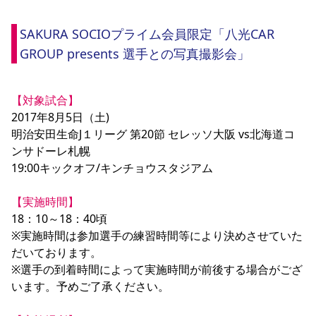
YANMAR HANASAKA STADIUM
すべて
チーム
グッズ
チケット
イベント
ファンクラブ
サステナビリティ
ホームタウン
パートナー
スポーツクラブ
メディア
30周年
SAKURA SOCIOプライム会員限定「八光CAR 
DAZNで観戦
アカデミー
サステナビリティポリシー
SDGsのゴール
インパクトレポート
GROUP presents 選手との写真撮影会」
活動レポート
SPORT POSITIVE LEAGUES
取り組み実績
DAZNで観戦
スポーツクラブ
アウェイツアー
【対象試合】
スポーツクラブ
アウェイツアー
2017年8月5日（土)

明治安田生命J１リーグ 第20節 セレッソ大阪 vs北海道コ
関連団体/施設
よくある質問
ンサドーレ札幌

長居公園
セレッソフットサルパーク
セレッソフットサルパーク長居
よくある質問
19:00キックオフ/キンチョウスタジアム

セレッソスポーツパーク舞洲
YANMAR HANASAKA STADIUM
セレッソ大阪アカデミー
子供のサッカースクール
大人のサッカースクール
その他スポーツクラブ
【実施時間】
18：10～18：40頃

※実施時間は参加選手の練習時間等により決めさせていた
だいております。

※選手の到着時間によって実施時間が前後する場合がござ
います。予めご了承ください。
