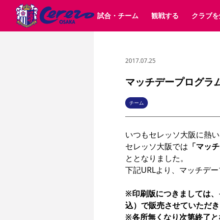
試合・チーム
観戦する
クラブを
2017.07.25
試合日程 / 結果
チケット情報
クラブ紹介
SAKURA SOCIO
すべて
チーム
沿革
販売スケジュール
順位表
グッズ
招待券引換方法
シーズン記録
チケット
求人情報
価格・席種
まいセレチケット
イベント
ファンクラブ
購入方法
会員規
シ
団体チケット
30周年
特定興行入場券
譲渡サービス
リセールサー
マッチデープログラム（
選手・スタッフ
パートナー企業募集中
スケジュール
セレッソ大阪VISAカード
メディア情報
アクセス
サポートス
レ
歴代所属選手
初めて観戦ガイド
Lise（ライセンスビジネス）
キッズ向けサービス
グルメ
マッチデー
チーム
ビジターサポーター観戦ガイド
公式アプリ
サステナビリティポリシー
SDGsのゴール
インパクトレポ
いつもセレッソ大阪に熱い
YANMAR HANASAKA STADIUM
取り組み実績
DAZNで観戦
セレッソ大阪では
「マッチ
ととなりました。

スポーツクラブ
下記URLより、マッチデー
長居公園
セレッソフットサルパーク
※印刷版につきましては、イ
セレッソフットサルパ
YANMAR HANASAKA STADIUM
セレッソ大阪アカデミー
込）で販売させていただき
その他スポーツクラブ
※各所無くなり次第終了と