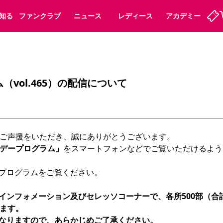
知る
ファンクラブ
ニュース
レディース
アカデミー
定
ーズンシート
ホームタウン
婚姻届・出生届・命名書
法人シーズンシート
パートナー
スポーツクラブ
福祉サービス
メディア
ビス
vol.465）の配信について
タッフ
ディース
セレッソアイデアちょうだいな
アカデミー
ハナサカプレーヤー
応援商店街
プログラム
観戦マナー&ルール
ート
活動レポート
SPORT POSITIVE LEAGUES
ご声援をいただき、誠にありがとうございます。

アウェイツアー
よくある質問
デープログラム」
をスマートフォンなどでご覧いただけるよう
プログラムをご覧ください。

ンフォメーション及びセレッソコーナーで、各所500部（合計1,
ーク長居
セレッソスポーツパーク舞洲
子供のサッカースクール
大人のサッカースクール
ます。

なりますので、あらかじめご了承ください。