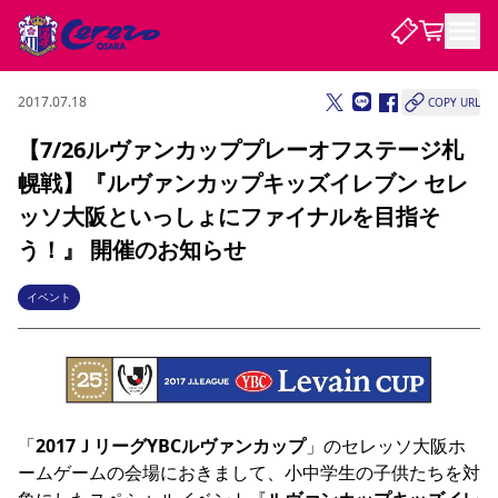
2017.07.18
COPY URL
試合・チーム
【7/26ルヴァンカッププレーオフステージ札
幌戦】『ルヴァンカップキッズイレブン セレ
観戦する
試合について
ッソ大阪といっしょにファイナルを目指そ
試合日程 / 結果
順位表
う！』 開催のお知らせ
クラブを知る
チケット
チームについて
イベント
チケット情報
販売スケジュール
価格・席種
購入方法
選手・スタッフ
スケジュール
メディア情報
アクセス
レディース
シーズンシート
法人シーズンシート
福祉サービス
団体チケット
アカデミー
ハナサカプレーヤー
歴代所属選手
ファンクラブ
特定興行入場券
セレッソ大阪について
譲渡サービス
リセールサービス
クラブ紹介
観戦ガイド
沿革
シーズン記録
求人情報
ニュース
ファンクラブ
初めて観戦ガイド
サポートする
キッズ向けサービス
グルメ
マッチデープログラム
観戦マナー&ルール
ビジターサポーター観戦ガイド
公式アプリ
「
2017ＪリーグYBCルヴァンカップ
」のセレッソ大阪ホ
SAKURA SOCIO
SAKURA POINT Program
招待券引換方法
先行入場
パートナー企業募集中
セレッソ大阪VISAカード
サポートスタッフ
ームゲームの会場におきまして、小中学生の子供たちを対
まいセレチケット
会員規定
婚姻届・出生届・命名書
セレッソアイデアちょうだいな
スタジアム
応援商店街
レディース
ニュース
Lise（ライセンスビジネス）