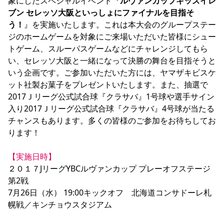
象にしたスペシャルイベント『
ルヴァンカップキッズイレ
YANMAR HANASAKA STADIUM
ブン セレッソ大阪といっしょにファイナルを目指そ
すべて
チーム
グッズ
チケット
イベント
ファンクラブ
サステナビリティ
ホームタウン
パートナー
スポーツクラブ
メディア
30周年
う！
』を実施いたします。これは本大会のグループステー
DAZNで観戦
アカデミー
サステナビリティポリシー
SDGsのゴール
インパクトレポート
ジのホームゲームを対象にご来場いただいた皆様にシュー
活動レポート
SPORT POSITIVE LEAGUES
取り組み実績
DAZNで観戦
トゲーム、スルーパスゲームなどにチャレンジしてもら
い、セレッソ大阪と一緒になって決勝の舞台を目指そうと
スポーツクラブ
アウェイツアー
いう企画です。ご参加いただいた方には、ヤマザキビスケ
スポーツクラブ
アウェイツアー
ット社製お菓子をプレゼントいたします。また、抽選で
2017Ｊリーグ公式試合球『クラサバ』1号球や選手サイン
関連団体/施設
よくある質問
入り2017Ｊリーグ公式試合球『クラサバ』4号球が当たる
長居公園
セレッソフットサルパーク
セレッソフットサルパーク長居
よくある質問
チャンスもあります。多くの皆様のご参加をお待ちしてお
セレッソスポーツパーク舞洲
YANMAR HANASAKA STADIUM
セレッソ大阪アカデミー
子供のサッカースクール
ります！

大人のサッカースクール
その他スポーツクラブ
【実施日時】
２０１７JリーグYBCルヴァンカップ プレーオフステージ
第2戦

7月26日（水） 19:00キックオフ　北海道コンサドーレ札
幌戦／キンチョウスタジアム
