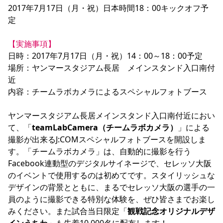
2017年7月17日（月・祝）日本時間18：00キックオフ予
YANMAR HANASAKA STADIUM
すべて
チーム
グッズ
チケット
イベント
ファンクラブ
サステナビリティ
定

ホームタウン
パートナー
スポーツクラブ
メディア
30周年
DAZNで観戦
アカデミー
サステナビリティポリシー
SDGsのゴール
インパクトレポート
活動レポート
SPORT POSITIVE LEAGUES
取り組み実績
【実施事項】
DAZNで観戦
日時：2017年7月17日（月・祝）14：00～18：00予定　

スポーツクラブ
アウェイツアー
場所：ヤンマースタジアム長居　メインスタンド入口南付
スポーツクラブ
近

アウェイツアー
内容：チームラボカメラによるスペシャルフォトブース

関連団体/施設
よくある質問
長居公園
セレッソフットサルパーク
セレッソフットサルパーク長居
ヤンマースタジアム長居メインスタンド入口南付近におい
よくある質問
セレッソスポーツパーク舞洲
YANMAR HANASAKA STADIUM
て、「
teamLabCamera（チームラボカメラ）
」による
セレッソ大阪アカデミー
子供のサッカースクール
大人のサッカースクール
その他スポーツクラブ
撮影が出来るJ:COMスペシャルフォトブースを開設しま
す。「チームラボカメラ」は、自動的に撮影を行う
Facebook連動型のデジタルサイネージで、セレッソ大阪
のイベントで使用するのは初めてです。スタイリッシュな
デザインの背景とともに、まるでセレッソ大阪の選手の一
員のように撮影できる特別な体験を、ぜひ皆さまでお楽し
みください。また試合当日限定「
観戦記念オリジナルデザ