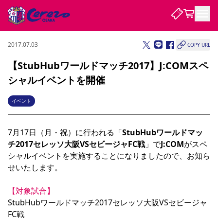
2017.07.03
COPY URL
試合・チーム
【StubHubワールドマッチ2017】J:COMスペ
シャルイベントを開催
観戦する
試合について
試合日程 / 結果
順位表
イベント
クラブを知る
チケット
チームについて
7月17日（月・祝）に行われる「
StubHubワールドマッ
チケット情報
販売スケジュール
価格・席種
購入方法
選手・スタッフ
スケジュール
メディア情報
アクセス
レディース
シーズンシート
法人シーズンシート
福祉サービス
団体チケット
アカデミー
ハナサカプレーヤー
歴代所属選手
チ2017セレッソ大阪VSセビージャFC戦
」で
J:COM
がスペ
ファンクラブ
特定興行入場券
セレッソ大阪について
譲渡サービス
リセールサービス
シャルイベントを実施することになりましたので、お知ら
クラブ紹介
観戦ガイド
沿革
シーズン記録
求人情報
せいたします。

ニュース
ファンクラブ
初めて観戦ガイド
サポートする
キッズ向けサービス
グルメ
マッチデープログラム
【対象試合】
観戦マナー&ルール
ビジターサポーター観戦ガイド
公式アプリ
SAKURA SOCIO
SAKURA POINT Program
招待券引換方法
先行入場
パートナー企業募集中
セレッソ大阪VISAカード
サポートスタッフ
StubHubワールドマッチ2017セレッソ大阪VSセビージャ
まいセレチケット
会員規定
婚姻届・出生届・命名書
セレッソアイデアちょうだいな
スタジアム
応援商店街
レディース
FC戦

ニュース
Lise（ライセンスビジネス）