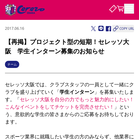
2017.06.16
COPY URL
試合・チーム
【再掲】プロジェクト型の短期！セレッソ大
阪 学生インターン募集のお知らせ
観戦する
試合について
試合日程 / 結果
順位表
チーム
クラブを知る
チケット
チームについて
セレッソ大阪では、クラブスタッフの一員として一緒にク
チケット情報
販売スケジュール
価格・席種
購入方法
選手・スタッフ
スケジュール
メディア情報
アクセス
レディース
シーズンシート
法人シーズンシート
福祉サービス
団体チケット
アカデミー
ハナサカプレーヤー
歴代所属選手
ラブを盛り上げていく「
学生インターン
」を募集いたしま
ファンクラブ
特定興行入場券
セレッソ大阪について
譲渡サービス
リセールサービス
す。「
セレッソ大阪を自分の力でもっと魅力的にしたい！
クラブ紹介
観戦ガイド
沿革
シーズン記録
求人情報
こんなイベントをしてチケットを完売させたい！
」とい
う、意欲的な学生の皆さまからのご応募をお待ちしており
ニュース
ファンクラブ
初めて観戦ガイド
サポートする
キッズ向けサービス
グルメ
マッチデープログラム
ます。

観戦マナー&ルール
ビジターサポーター観戦ガイド
公式アプリ
SAKURA SOCIO
SAKURA POINT Program
招待券引換方法
先行入場
パートナー企業募集中
セレッソ大阪VISAカード
サポートスタッフ
まいセレチケット
会員規定
婚姻届・出生届・命名書
セレッソアイデアちょうだいな
スタジアム
応援商店街
レディース
スポーツ業界に就職したい学生の方のみならず、他業界に
ニュース
Lise（ライセンスビジネス）