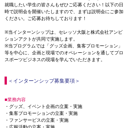
就職したい学生の皆さんもぜひご応募ください！以下の日
YANMAR HANASAKA STADIUM
すべて
チーム
グッズ
チケット
イベント
ファンクラブ
サステナビリティ
時で説明会を開催いたしますので、まずは説明会にご参加
ホームタウン
パートナー
スポーツクラブ
メディア
30周年
DAZNで観戦
アカデミー
ください。ご応募お待ちしております！

サステナビリティポリシー
SDGsのゴール
インパクトレポート
活動レポート
SPORT POSITIVE LEAGUES
取り組み実績
DAZNで観戦
※当インターンシップは、セレッソ大阪と株式会社アンビ
スポーツクラブ
アウェイツアー
ションアクトが共同で実施します。

スポーツクラブ
※当プログラムでは「グッズ企画、集客プロモーション」
アウェイツアー
等を中心に、企画と現場でのオペレーションを通してプロ
関連団体/施設
よくある質問
スポーツビジネスの現場を学んでいただきます。

長居公園
セレッソフットサルパーク
セレッソフットサルパーク長居
よくある質問
セレッソスポーツパーク舞洲
YANMAR HANASAKA STADIUM
セレッソ大阪アカデミー
子供のサッカースクール
大人のサッカースクール
その他スポーツクラブ
＜インターンシップ募集要項＞
■業務内容
・グッズ、イベント企画の立案・実施

・集客プロモーションの立案・実施

・ファンサービスの立案・実施

・広報活動の立案・実施
