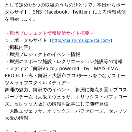
として定めた5つの取組のうちのひとつで、本日からポー
YANMAR HANASAKA STADIUM
すべて
チーム
グッズ
チケット
イベント
ファンクラブ
サステナビリティ
タルサイト、SNS（facebook、Twitter）による情報発信
ホームタウン
パートナー
スポーツクラブ
メディア
30周年
DAZNで観戦
アカデミー
を開始します。

サステナビリティポリシー
SDGsのゴール
インパクトレポート
活動レポート
SPORT POSITIVE LEAGUES
取り組み実績
DAZNで観戦
～舞洲プロジェクト情報配信サイト概要～
スポーツクラブ
アウェイツアー
１．ポータルサイト（
）

http://maishima.spo-sta.com/
スポーツクラブ
（掲載内容）

アウェイツアー
・舞洲プロジェクトのイベント情報

関連団体/施設
よくある質問
・舞洲のスポーツ施設・レクリエーション施設等の情報

長居公園
セレッソフットサルパーク
セレッソフットサルパーク長居
・メディア「舞洲Voice」powered　by　MAISHIMA　
よくある質問
セレッソスポーツパーク舞洲
YANMAR HANASAKA STADIUM
PROJECT～私・舞洲・大阪市プロ3チームをつなぐスポー
セレッソ大阪アカデミー
子供のサッカースクール
大人のサッカースクール
その他スポーツクラブ
ツ＆ライフスタイルメディア～

舞洲の魅力、舞洲でのイベント、舞洲に拠点を置くプロス
ポーツチーム（大阪エヴェッサ、オリックス・バファロー
ズ、セレッソ大阪）の情報を記事にして随時発信

・大阪エヴェッサ、オリックス・バファローズ、セレッソ
大阪の情報
