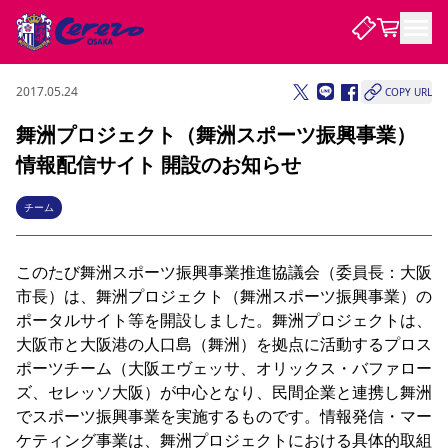
2017.05.24
COPY URL
試合・チーム
舞洲プロジェクト（舞洲スポーツ振興事業）
情報配信サイト 開設のお知らせ
観戦する
試合について
試合日程 / 結果
順位表
チーム
クラブを知る
チケット
チームについて
このたび舞洲スポーツ振興事業推進協議会（委員長：大阪
チケット情報
販売スケジュール
価格・席種
購入方法
選手・スタッフ
スケジュール
メディア情報
アクセス
レディース
シーズンシート
法人シーズンシート
福祉サービス
団体チケット
アカデミー
ハナサカプレーヤー
歴代所属選手
市長）は、舞洲プロジェクト（舞洲スポーツ振興事業）の
ファンクラブ
特定興行入場券
セレッソ大阪について
譲渡サービス
リセールサービス
ポータルサイト等を開設しました。舞洲プロジェクトは、
クラブ紹介
観戦ガイド
沿革
シーズン記録
求人情報
大阪市と大阪港の人口島（舞洲）を拠点に活動するプロス
ポーツチーム（大阪エヴェッサ、オリックス・バファロー
ニュース
ファンクラブ
初めて観戦ガイド
サポートする
キッズ向けサービス
グルメ
マッチデープログラム
ズ、セレッソ大阪）が中心となり、民間企業と連携し舞洲
観戦マナー&ルール
ビジターサポーター観戦ガイド
公式アプリ
SAKURA SOCIO
SAKURA POINT Program
招待券引換方法
先行入場
パートナー企業募集中
セレッソ大阪VISAカード
サポートスタッフ
でスポーツ振興事業を実施するものです。情報発信・マー
まいセレチケット
会員規定
婚姻届・出生届・命名書
セレッソアイデアちょうだいな
スタジアム
応援商店街
レディース
ケティング事業は、舞洲プロジェクトにおける具体的取組
ニュース
Lise（ライセンスビジネス）