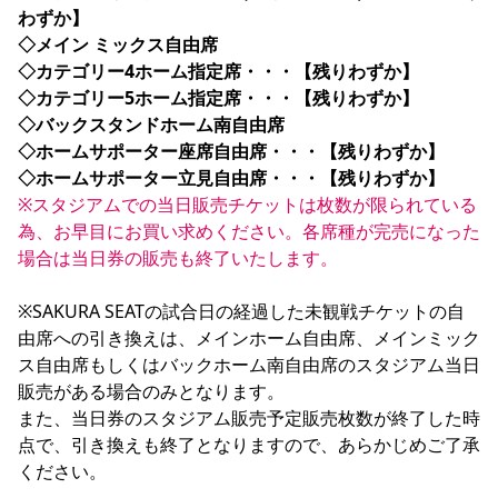
わずか】

YANMAR HANASAKA STADIUM
すべて
チーム
グッズ
チケット
イベント
ファンクラブ
サステナビリティ
◇メイン ミックス自由席

ホームタウン
パートナー
スポーツクラブ
メディア
30周年
DAZNで観戦
アカデミー
◇カテゴリー4ホーム指定席・・・【残りわずか】

サステナビリティポリシー
SDGsのゴール
インパクトレポート
活動レポート
SPORT POSITIVE LEAGUES
取り組み実績
◇カテゴリー5ホーム指定席・・・【残りわずか】

DAZNで観戦
◇バックスタンドホーム南自由席

スポーツクラブ
アウェイツアー
◇ホームサポーター座席自由席・・・【残りわずか】

スポーツクラブ
◇ホームサポーター立見自由席・・・【残りわずか】
アウェイツアー
※スタジアムでの当日販売チケットは枚数が限られている
関連団体/施設
よくある質問
為、お早目にお買い求めください。各席種が完売になった
長居公園
セレッソフットサルパーク
セレッソフットサルパーク長居
場合は当日券の販売も終了いたします。
よくある質問
セレッソスポーツパーク舞洲
YANMAR HANASAKA STADIUM
セレッソ大阪アカデミー
子供のサッカースクール
大人のサッカースクール
その他スポーツクラブ
※SAKURA SEATの試合日の経過した未観戦チケットの自
由席への引き換えは、メインホーム自由席、メインミック
ス自由席もしくはバックホーム南自由席のスタジアム当日
販売がある場合のみとなります。

また、当日券のスタジアム販売予定販売枚数が終了した時
点で、引き換えも終了となりますので、あらかじめご了承
ください。
