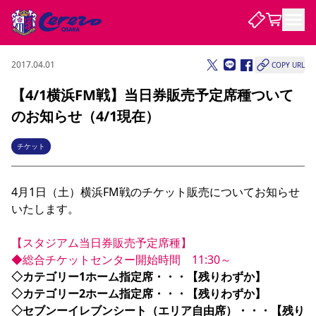
2017.04.01
COPY URL
試合・チーム
【4/1横浜FM戦】当日券販売予定席種ついて
のお知らせ（4/1現在）
観戦する
試合について
試合日程 / 結果
順位表
チケット
クラブを知る
チケット
チームについて
4月1日（土）横浜FM戦のチケット販売についてお知らせ
チケット情報
販売スケジュール
価格・席種
購入方法
選手・スタッフ
スケジュール
メディア情報
アクセス
レディース
シーズンシート
法人シーズンシート
福祉サービス
団体チケット
アカデミー
ハナサカプレーヤー
歴代所属選手
いたします。

ファンクラブ
特定興行入場券
セレッソ大阪について
譲渡サービス
リセールサービス
クラブ紹介
観戦ガイド
沿革
シーズン記録
求人情報
【スタジアム当日券販売予定席種】
◆総合チケットセンター開始時間　11:30～
ニュース
ファンクラブ
初めて観戦ガイド
サポートする
キッズ向けサービス
グルメ
マッチデープログラム
◇カテゴリー1ホーム指定席・・・【残りわずか】

観戦マナー&ルール
ビジターサポーター観戦ガイド
公式アプリ
SAKURA SOCIO
SAKURA POINT Program
招待券引換方法
先行入場
パートナー企業募集中
セレッソ大阪VISAカード
サポートスタッフ
◇カテゴリー2ホーム指定席・・・【残りわずか】

まいセレチケット
会員規定
婚姻届・出生届・命名書
セレッソアイデアちょうだいな
スタジアム
応援商店街
レディース
◇セブンーイレブンシート（エリア自由席）・・・【残り
ニュース
Lise（ライセンスビジネス）