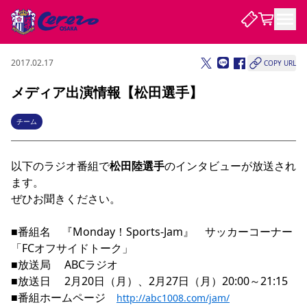
2017.02.17
COPY URL
試合・チーム
メディア出演情報【松田選手】
観戦する
試合について
チーム
試合日程 / 結果
順位表
クラブを知る
チケット
以下のラジオ番組で
チームについて
松田陸選手
のインタビューが放送され
ます。

チケット情報
販売スケジュール
価格・席種
購入方法
選手・スタッフ
スケジュール
メディア情報
アクセス
レディース
ぜひお聞きください。

シーズンシート
法人シーズンシート
福祉サービス
団体チケット
アカデミー
ハナサカプレーヤー
歴代所属選手
ファンクラブ
特定興行入場券
セレッソ大阪について
譲渡サービス
リセールサービス
■番組名　『Monday！Sports‐Jam』　サッカーコーナー
クラブ紹介
観戦ガイド
沿革
シーズン記録
求人情報
「FCオフサイドトーク」

ニュース
ファンクラブ
初めて観戦ガイド
サポートする
キッズ向けサービス
グルメ
マッチデープログラム
■放送局　 ABCラジオ

観戦マナー&ルール
ビジターサポーター観戦ガイド
公式アプリ
■放送日　 2月20日（月）、2月27日（月）20:00～21:15

SAKURA SOCIO
SAKURA POINT Program
招待券引換方法
パートナー企業募集中
セレッソ大阪VISAカード
サポートスタッフ
まいセレチケット
会員規定
婚姻届・出生届・命名書
セレッソアイデアちょうだいな
スタジアム
応援商店街
■番組ホームページ　
http://abc1008.com/jam/
レディース
ニュース
Lise（ライセンスビジネス）