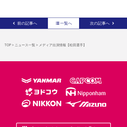
YANMAR HANASAKA STADIUM
すべて
チーム
グッズ
チケット
イベント
ファンクラブ
サステナビリティ
ホームタウン
パートナー
スポーツクラブ
メディア
30周年
DAZNで観戦
アカデミー
サステナビリティポリシー
SDGsのゴール
インパクトレポート
前の記事へ
一覧へ
次の記事へ
活動レポート
SPORT POSITIVE LEAGUES
取り組み実績
DAZNで観戦
スポーツクラブ
アウェイツアー
スポーツクラブ
TOP
>
ニュース一覧
>
メディア出演情報【松田選手】
アウェイツアー
関連団体/施設
よくある質問
長居公園
セレッソフットサルパーク
セレッソフットサルパーク長居
よくある質問
セレッソスポーツパーク舞洲
YANMAR HANASAKA STADIUM
セレッソ大阪アカデミー
子供のサッカースクール
大人のサッカースクール
その他スポーツクラブ