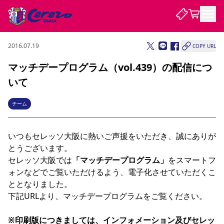
2016.07.19
COPY URL
試合・チーム
マッチデープログラム（vol.439）の配信につ
いて
観戦する
試合について
試合日程 / 結果
順位表
チーム
クラブを知る
チケット
チームについて
いつもセレッソ大阪に熱いご声援をいただき、誠にありが
チケット情報
販売スケジュール
価格・席種
購入方法
選手・スタッフ
スケジュール
メディア情報
アクセス
レディース
シーズンシート
法人シーズンシート
福祉サービス
団体チケット
アカデミー
ハナサカプレーヤー
歴代所属選手
とうございます。

ファンクラブ
特定興行入場券
セレッソ大阪について
譲渡サービス
リセールサービス
セレッソ大阪では
「マッチデープログラム」
をスマートフ
クラブ紹介
観戦ガイド
沿革
シーズン記録
求人情報
ォンなどでご覧いただけるよう、電子化させていただくこ
ととなりました。

ニュース
ファンクラブ
初めて観戦ガイド
サポートする
キッズ向けサービス
グルメ
マッチデープログラム
下記URLより、マッチデープログラムをご覧ください。

観戦マナー&ルール
ビジターサポーター観戦ガイド
公式アプリ
SAKURA SOCIO
招待券引換方法
まいセレチケット
会員規定
パートナー企業募集中
セレッソ大阪VISAカード
サポートスタッフ
婚姻届・出生届・命名書
セレッソアイデアちょうだいな
スタジアム
応援商店街
レディース
※印刷版につきましては、インフォメーション及びセレッ
ニュース
Lise（ライセンスビジネス）