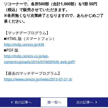
ソコーナーで、各所500部（合計1,000部）を1部 50円
YANMAR HANASAKA STADIUM
すべて
チーム
グッズ
チケット
イベント
ファンクラブ
サステナビリティ
（税込）で販売させていただきます。

ホームタウン
パートナー
スポーツクラブ
メディア
30周年
DAZNで観戦
アカデミー
※各所無くなり次第終了となりますので、あらかじめご了
サステナビリティポリシー
SDGsのゴール
インパクトレポート
活動レポート
SPORT POSITIVE LEAGUES
取り組み実績
承ください。
DAZNで観戦
スポーツクラブ
アウェイツアー
【マッチデープログラム】

スポーツクラブ
アウェイツアー
http://mdp.cerezo.jp/439
関連団体/施設
よくある質問
長居公園
セレッソフットサルパーク
セレッソフットサルパーク長居
http://mdp.cerezo.co.jp/wp-
よくある質問
セレッソスポーツパーク舞洲
YANMAR HANASAKA STADIUM
content/uploads/2016/07/MDP439_web.pdf?
セレッソ大阪アカデミー
子供のサッカースクール
大人のサッカースクール
その他スポーツクラブ
https://www.cerezo.jp/news/2015-07-21-3/
前の記事へ
一覧へ
次の記事へ