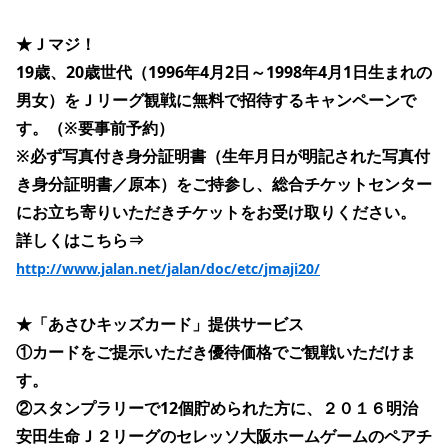
★Ｊマジ！
19歳、20歳世代（1996年4月2日～1998年4月1日生まれの
男女）をＪリーグ観戦に無料で招待するキャンペーンで
す。（※要事前予約）
※必ず写真付き身分証明書（生年月日が明記された写真付
き身分証明書／原本）をご持参し、総合チケットセンター
にお立ち寄りいただきチケットをお受け取りください。
詳しくはこちら⇒ 
http://www.jalan.net/jalan/doc/etc/jmaji20/
★「あさひキッズカード」提供サービス
①カードをご提示いただき優待価格でご観戦いただけま
す。
②スタンプラリーで12個貯められた方に、２０１６明治
安田生命Ｊ２リーグのセレッソ大阪ホームゲームのペアチ