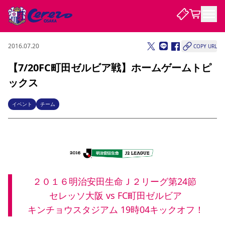
2016.07.20
COPY URL
試合・チーム
【7/20FC町田ゼルビア戦】ホームゲームトピ
ックス
観戦する
試合について
試合日程 / 結果
順位表
イベント
チーム
クラブを知る
チケット
チームについて
チケット情報
販売スケジュール
価格・席種
購入方法
選手・スタッフ
スケジュール
メディア情報
アクセス
レディース
シーズンシート
法人シーズンシート
福祉サービス
団体チケット
アカデミー
ハナサカプレーヤー
歴代所属選手
ファンクラブ
特定興行入場券
セレッソ大阪について
譲渡サービス
リセールサービス
クラブ紹介
観戦ガイド
沿革
シーズン記録
求人情報
２０１６明治安田生命Ｊ２リーグ第24節 
ニュース
ファンクラブ
初めて観戦ガイド
サポートする
キッズ向けサービス
グルメ
マッチデープログラム
セレッソ大阪 vs FC町田ゼルビア
観戦マナー&ルール
ビジターサポーター観戦ガイド
公式アプリ
SAKURA SOCIO
SAKURA POINT Program
招待券引換方法
先行入場
パートナー企業募集中
セレッソ大阪VISAカード
サポートスタッフ
キンチョウスタジアム 19時04キックオフ！
まいセレチケット
会員規定
婚姻届・出生届・命名書
セレッソアイデアちょうだいな
スタジアム
応援商店街
レディース
ニュース
Lise（ライセンスビジネス）