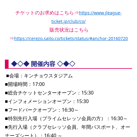
YANMAR HANASAKA STADIUM
すべて
チーム
グッズ
チケット
イベント
ファンクラブ
サステナビリティ
チケットのお求めはこちら⇒
https://www.jleague-
ホームタウン
パートナー
スポーツクラブ
メディア
30周年
DAZNで観戦
アカデミー
サステナビリティポリシー
SDGsのゴール
インパクトレポート
ticket.jp/club/co/
活動レポート
SPORT POSITIVE LEAGUES
取り組み実績
DAZNで観戦
 販売状況はこちら
スポーツクラブ
⇒
アウェイツアー
https://cerezo.saito.co/tickets/status/#anchor-20160720
スポーツクラブ
アウェイツアー
関連団体/施設
よくある質問
◆◇◆ 開催内容 ◇◆◇
長居公園
セレッソフットサルパーク
セレッソフットサルパーク長居
よくある質問
セレッソスポーツパーク舞洲
YANMAR HANASAKA STADIUM
 ■会場：キンチョウスタジアム
セレッソ大阪アカデミー
子供のサッカースクール
■開場時間：17:00
大人のサッカースクール
その他スポーツクラブ
■総合チケットセンターオープン：15:30
■インフォメーションオープン：15:30
■フードパークオープン：16:30～
■特別先行入場（プライムセレッソ会員の方）：16:30～
■先行入場（クラブセレッソ会員、年間パスポート、オー
ナーズシート）：16:40 ～