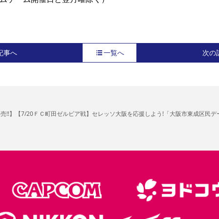
記事へ
一覧へ
次の
で販売!!】【7/20ＦＣ町田ゼルビア戦】セレッソ大阪を応援しよう!「大阪市東成区