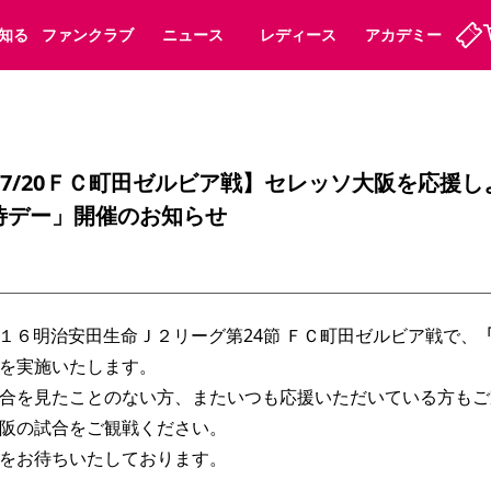
知る
ファンクラブ
ニュース
レディース
アカデミー
ーズンシート
ホームタウン
先行入場
まいセレチケット
法人シーズンシート
パートナー
スポーツクラブ
会員規定
福祉サービス
メディア
ビス
】【7/20ＦＣ町田ゼルビア戦】セレッソ大阪を応援
待デー」開催のお知らせ
タッフ
ディース
セレッソアイデアちょうだいな
アカデミー
ハナサカプレーヤー
応援商店街
プログラム
観戦マナー&ルール
ート
活動レポート
SPORT POSITIVE LEAGUES
アウェイツアー
よくある質問
０１６明治安田生命Ｊ２リーグ第24節 ＦＣ町田ゼルビア戦で、
を実施いたします。
合を見たことのない方、またいつも応援いただいている方もご
阪の試合をご観戦ください。
ーク長居
セレッソスポーツパーク舞洲
子供のサッカースクール
大人のサッカースクール
をお待ちいたしております。