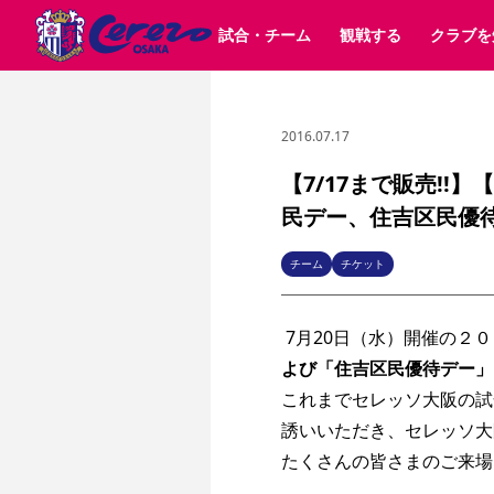
試合・チーム
観戦する
クラブを
2016.07.17
試合日程 / 結果
チケット情報
クラブ紹介
SAKURA SOCIO
すべて
チーム
沿革
販売スケジュール
順位表
グッズ
SAKURA POINT Program
シーズン記録
チケット
求人情報
価格・席種
イベント
招待券引換方法
ファンクラブ
購入方法
シ
団体チケット
婚姻届・出生届・命名書
30周年
特定興行入場券
譲渡サービス
リセールサー
【7/17まで販売!!
選手・スタッフ
パートナー企業募集中
スケジュール
セレッソ大阪VISAカード
民デー、住吉区民優
メディア情報
アクセス
サポートス
レ
歴代所属選手
初めて観戦ガイド
Lise（ライセンスビジネス）
キッズ向けサービス
グルメ
マッチデー
ビジターサポーター観戦ガイド
公式アプリ
チーム
チケット
サステナビリティポリシー
SDGsのゴール
インパクトレポ
YANMAR HANASAKA STADIUM
取り組み実績
DAZNで観戦
 7月20日（水）開催の２
よび「住吉区民優待デー」
スポーツクラブ
これまでセレッソ大阪の試
誘いいただき、セレッソ大
長居公園
セレッソフットサルパーク
セレッソフットサルパ
YANMAR HANASAKA STADIUM
セレッソ大阪アカデミー
たくさんの皆さまのご来場
その他スポーツクラブ