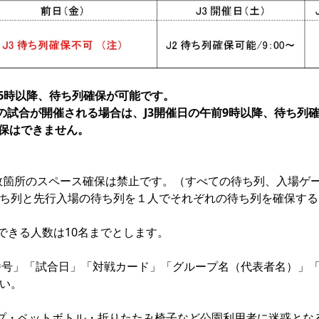
後6時以降、待ち列確保が可能です。

にJ3の試合が開催される場合は、J3開催日の午前9時以降、待ち列
複数箇所のスペース確保は禁止です。（すべての待ち列、入場ゲ
ち列と先行入場の待ち列を１人でそれぞれの待ち列を確保する
できる人数は10名までとします。

番号」「試合日」「対戦カード」「グループ名（代表者名）」「
い。

プ・ペットボトル・折りたたみ椅子など公園利用者に迷惑とな