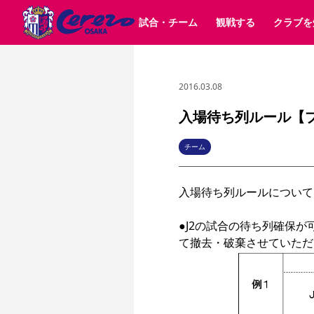
試合・チーム
観戦する
クラブを
2016.03.08
試合日程 / 結果
チケット情報
クラブ紹介
SAKURA SOCIO
すべて
チーム
沿革
販売スケジュール
順位表
グッズ
SAKURA POINT Program
シーズン記録
チケット
求人情報
価格・席種
イベント
招待券引換方法
ファンクラブ
購入方法
シ
団体チケット
婚姻届・出生届・命名書
30周年
特定興行入場券
譲渡サービス
リセールサー
入場待ち列ルール【
選手・スタッフ
パートナー企業募集中
スケジュール
セレッソ大阪VISAカード
メディア情報
アクセス
サポートス
レ
歴代所属選手
初めて観戦ガイド
Lise（ライセンスビジネス）
キッズ向けサービス
グルメ
マッチデー
チーム
ビジターサポーター観戦ガイド
公式アプリ
サステナビリティポリシー
SDGsのゴール
インパクトレポ
入場待ち列ルールについて
YANMAR HANASAKA STADIUM
取り組み実績
DAZNで観戦
●J2の試合の待ち列確保
スポーツクラブ
長居公園
セレッソフットサルパーク
セレッソフットサルパ
YANMAR HANASAKA STADIUM
セレッソ大阪アカデミー
その他スポーツクラブ