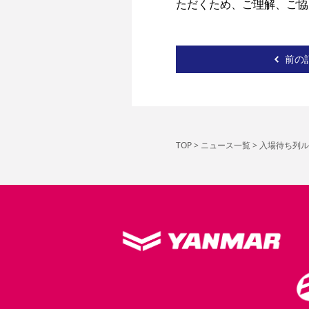
ただくため、ご理解、ご協
前の
TOP
>
ニュース一覧
>
入場待ち列ル