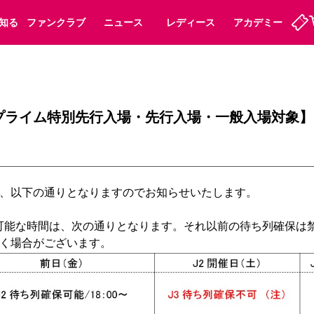
知る
ファンクラブ
ニュース
レディース
アカデミー
ーズンシート
ホームタウン
先行入場
まいセレチケット
法人シーズンシート
パートナー
スポーツクラブ
会員規定
福祉サービス
メディア
ビス
プライム特別先行入場・先行入場・一般入場対象】
タッフ
ディース
セレッソアイデアちょうだいな
アカデミー
ハナサカプレーヤー
応援商店街
プログラム
観戦マナー&ルール
ート
活動レポート
SPORT POSITIVE LEAGUES
、以下の通りとなりますのでお知らせいたします。

アウェイツアー
よくある質問
が可能な時間は、次の通りとなります。それ以前の待ち列確保は
ーク長居
セレッソスポーツパーク舞洲
子供のサッカースクール
大人のサッカースクール