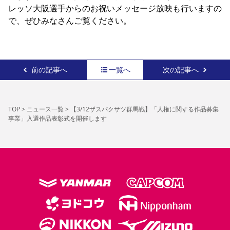
レッソ大阪選手からのお祝いメッセージ放映も行いますの
YANMAR HANASAKA STADIUM
すべて
チーム
グッズ
チケット
イベント
ファンクラブ
サステナビリティ
で、ぜひみなさんご覧ください。
ホームタウン
パートナー
スポーツクラブ
メディア
30周年
DAZNで観戦
アカデミー
サステナビリティポリシー
SDGsのゴール
インパクトレポート
活動レポート
SPORT POSITIVE LEAGUES
取り組み実績
DAZNで観戦
スポーツクラブ
アウェイツアー
前の記事へ
一覧へ
次の記事へ
スポーツクラブ
アウェイツアー
関連団体/施設
よくある質問
TOP
>
ニュース一覧
>
【3/12ザスパクサツ群馬戦】「人権に関する作品募集
長居公園
セレッソフットサルパーク
セレッソフットサルパーク長居
事業」入選作品表彰式を開催します
よくある質問
セレッソスポーツパーク舞洲
YANMAR HANASAKA STADIUM
セレッソ大阪アカデミー
子供のサッカースクール
大人のサッカースクール
その他スポーツクラブ