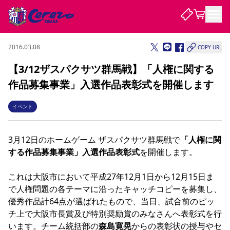
2016.03.08
COPY URL
試合・チーム
【3/12ザスパクサツ群馬戦】「人権に関する
作品募集事業」入選作品表彰式を開催します
観戦する
試合について
試合日程 / 結果
順位表
イベント
クラブを知る
チケット
チームについて
3月12日のホームゲーム ザスパクサツ群馬戦で
「人権に関
チケット情報
販売スケジュール
価格・席種
購入方法
選手・スタッフ
スケジュール
メディア情報
アクセス
レディース
シーズンシート
法人シーズンシート
福祉サービス
団体チケット
アカデミー
ハナサカプレーヤー
歴代所属選手
する作品募集事業」入選作品表彰式
を開催します。

ファンクラブ
特定興行入場券
セレッソ大阪について
譲渡サービス
リセールサービス
クラブ紹介
観戦ガイド
沿革
シーズン記録
求人情報
これは大阪市において平成27年12月1日から12月15日ま
で人権問題の各テーマに沿ったキャッチコピーを募集し、
ニュース
ファンクラブ
初めて観戦ガイド
サポートする
キッズ向けサービス
グルメ
マッチデープログラム
優秀作品計64点が選ばれたもので、当日、試合前のピッ
観戦マナー&ルール
ビジターサポーター観戦ガイド
公式アプリ
SAKURA SOCIO
SAKURA POINT Program
招待券引換方法
先行入場
パートナー企業募集中
セレッソ大阪VISAカード
サポートスタッフ
チ上で大阪市長賞及び特別奨励賞のみなさんへ表彰式を行
まいセレチケット
会員規定
婚姻届・出生届・命名書
セレッソアイデアちょうだいな
スタジアム
応援商店街
レディース
います。チーム統括部の
森島寛晃
からの表彰状の授与やセ
ニュース
Lise（ライセンスビジネス）