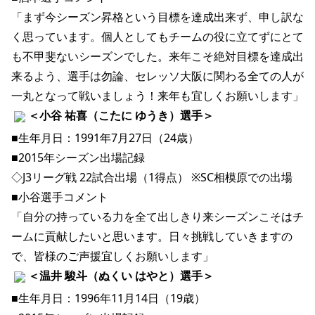
YANMAR HANASAKA STADIUM
「まず今シーズン昇格という目標を達成出来ず、申し訳な
すべて
チーム
グッズ
チケット
イベント
ファンクラブ
サステナビリティ
ホームタウン
パートナー
スポーツクラブ
メディア
30周年
く思っています。個人としてもチームの役に立てずにとて
DAZNで観戦
アカデミー
サステナビリティポリシー
SDGsのゴール
インパクトレポート
も不甲斐ないシーズンでした。来年こそ絶対目標を達成出
活動レポート
SPORT POSITIVE LEAGUES
取り組み実績
DAZNで観戦
来るよう、選手は勿論、セレッソ大阪に関わる全ての人が
スポーツクラブ
アウェイツアー
一丸となって戦いましょう！来年も宜しくお願いします」 
スポーツクラブ
アウェイツアー
＜小谷 祐喜（こたに ゆうき）選手＞ 
関連団体/施設
■生年月日：1991年7月27日（24歳）
よくある質問
■2015年シーズン出場記録
長居公園
セレッソフットサルパーク
セレッソフットサルパーク長居
よくある質問
セレッソスポーツパーク舞洲
YANMAR HANASAKA STADIUM
◇J3リーグ戦 22試合出場（1得点） ※SC相模原での出場
セレッソ大阪アカデミー
子供のサッカースクール
大人のサッカースクール
その他スポーツクラブ
■小谷選手コメント
「自分の持っている力を全て出しきり来シーズンこそはチ
ームに貢献したいと思います。日々挑戦していきますの
で、皆様のご声援宜しくお願いします」 
＜温井 駿斗（ぬくい はやと）選手＞ 
■生年月日：1996年11月14日（19歳）