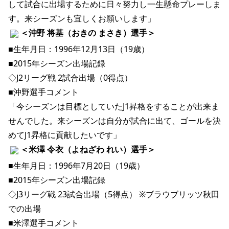
して試合に出場するために日々努力し一生懸命プレーしま
す。来シーズンも宜しくお願いします」 
＜沖野 将基（おきの まさき）選手＞ 
■生年月日：1996年12月13日（19歳）
■2015年シーズン出場記録
◇J2リーグ戦 2試合出場（0得点）
■沖野選手コメント
「今シーズンは目標としていたJ1昇格をすることが出来ま
せんでした。来シーズンは自分が試合に出て、ゴールを決
めてJ1昇格に貢献したいです」 
＜米澤 令衣（よねざわ れい）選手＞ 
■生年月日：1996年7月20日（19歳）
■2015年シーズン出場記録
◇J3リーグ戦 23試合出場（5得点） ※ブラウブリッツ秋田
での出場
■米澤選手コメント