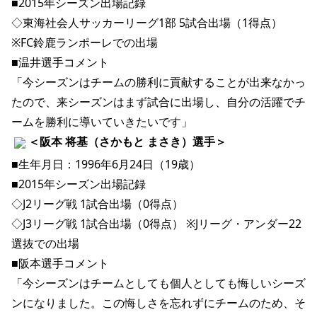
■2015年シーズン出場記録
◇東海社会人サッカーリーグ1部 5試合出場（1得点） 
※FC鈴鹿ランポーレでの出場
■温井選手コメント
「今シーズンはチームの勝利に貢献することが出来なかっ
たので、来シーズンはまず試合に出場し、自分の活躍でチ
ームを勝利に導いていきたいです」 
＜阪本 将基（さかもと まさき）選手＞ 
■生年月日：1996年6月24日（19歳）
■2015年シーズン出場記録
◇J2リーグ戦 1試合出場（0得点）
◇J3リーグ戦 1試合出場（0得点） ※Jリーグ・アンダー22
選抜での出場
■阪本選手コメント
「今シーズンはチームとしても個人としても悔しいシーズ
ンになりました。この悔しさを忘れずにチームのため、そ