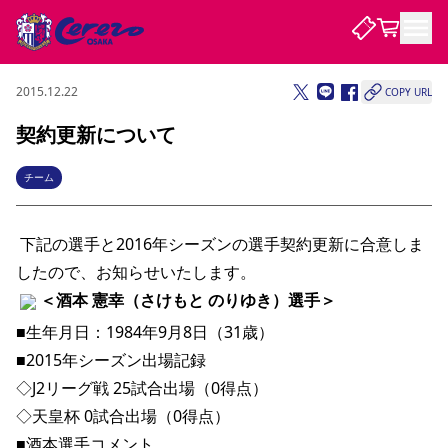
2015.12.22
COPY URL
試合・チーム
契約更新について
観戦する
試合について
チーム
試合日程 / 結果
順位表
クラブを知る
チケット
チームについて
 下記の選手と2016年シーズンの選手契約更新に合意しま
したので、お知らせいたします。 
チケット情報
販売スケジュール
価格・席種
購入方法
選手・スタッフ
スケジュール
メディア情報
アクセス
レディース
シーズンシート
法人シーズンシート
福祉サービス
団体チケット
アカデミー
ハナサカプレーヤー
歴代所属選手
＜酒本 憲幸（さけもと のりゆき）選手＞
ファンクラブ
特定興行入場券
セレッソ大阪について
譲渡サービス
リセールサービス
■生年月日：1984年9月8日（31歳）
クラブ紹介
観戦ガイド
沿革
シーズン記録
求人情報
■2015年シーズン出場記録
ニュース
ファンクラブ
初めて観戦ガイド
サポートする
キッズ向けサービス
グルメ
マッチデープログラム
◇J2リーグ戦 25試合出場（0得点）
観戦マナー&ルール
ビジターサポーター観戦ガイド
公式アプリ
SAKURA SOCIO
SAKURA POINT Program
招待券引換方法
パートナー企業募集中
セレッソ大阪VISAカード
サポートスタッフ
◇天皇杯 0試合出場（0得点）
まいセレチケット
会員規定
婚姻届・出生届・命名書
セレッソアイデアちょうだいな
スタジアム
応援商店街
レディース
ニュース
■酒本選手コメント
Lise（ライセンスビジネス）