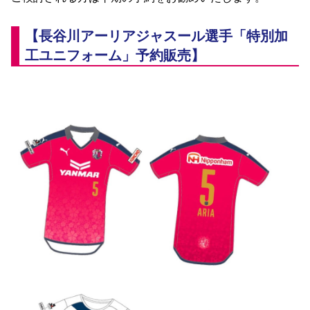
YANMAR HANASAKA STADIUM
すべて
チーム
グッズ
チケット
イベント
ファンクラブ
サステナビリティ
ホームタウン
パートナー
スポーツクラブ
メディア
30周年
【長谷川アーリアジャスール選手「特別加
DAZNで観戦
アカデミー
サステナビリティポリシー
SDGsのゴール
インパクトレポート
工ユニフォーム」予約販売】
活動レポート
SPORT POSITIVE LEAGUES
取り組み実績
DAZNで観戦
スポーツクラブ
アウェイツアー
スポーツクラブ
アウェイツアー
関連団体/施設
よくある質問
長居公園
セレッソフットサルパーク
セレッソフットサルパーク長居
よくある質問
セレッソスポーツパーク舞洲
YANMAR HANASAKA STADIUM
セレッソ大阪アカデミー
子供のサッカースクール
大人のサッカースクール
その他スポーツクラブ