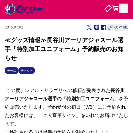
2015.07.02
COPY URL
試合・チーム
≪グッズ情報≫長谷川アーリアジャスール選
手「特別加工ユニフォーム」予約販売のお知
観戦する
試合について
らせ
試合日程 / 結果
順位表
クラブを知る
チケット
チーム
チケット
チームについて
チケット情報
販売スケジュール
価格・席種
購入方法
選手・スタッフ
スケジュール
メディア情報
アクセス
レディース
シーズンシート
法人シーズンシート
福祉サービス
団体チケット
アカデミー
ハナサカプレーヤー
歴代所属選手
ファンクラブ
 この度、レアル・サラゴサへの移籍が発表された
長谷川
特定興行入場券
セレッソ大阪について
譲渡サービス
リセールサービス
アーリアジャスール選手
の「
特別加工ユニフォーム
」を予
クラブ紹介
観戦ガイド
沿革
シーズン記録
求人情報
約販売いたします。予約受付の初日（7/3）にご予約され
ニュース
ファンクラブ
初めて観戦ガイド
サポートする
キッズ向けサービス
グルメ
マッチデープログラム
たお客様には、「本人直筆サイン」をいれてお届けいたし
観戦マナー&ルール
ビジターサポーター観戦ガイド
公式アプリ
SAKURA SOCIO
SAKURA POINT Program
招待券引換方法
先行入場
パートナー企業募集中
セレッソ大阪VISAカード
サポートスタッフ
ます。
まいセレチケット
会員規定
婚姻届・出生届・命名書
セレッソアイデアちょうだいな
スタジアム
応援商店街
レディース
ニュース
ご検討される方は早期の予約をお勧めいたします。 
Lise（ライセンスビジネス）