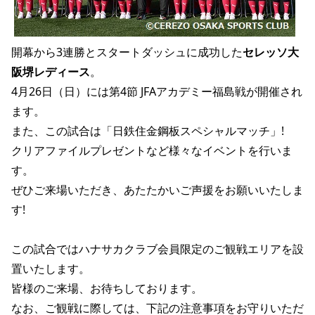
YANMAR HANASAKA STADIUM
すべて
チーム
グッズ
チケット
イベント
ファンクラブ
サステナビリティ
ホームタウン
パートナー
スポーツクラブ
メディア
30周年
DAZNで観戦
アカデミー
サステナビリティポリシー
SDGsのゴール
インパクトレポート
開幕から3連勝とスタートダッシュに成功した
セレッソ大
活動レポート
SPORT POSITIVE LEAGUES
取り組み実績
DAZNで観戦
阪堺レディース
。
スポーツクラブ
アウェイツアー
4月26日（日）には第4節 JFAアカデミー福島戦が開催され
ます。
スポーツクラブ
アウェイツアー
また、この試合は「日鉄住金鋼板スペシャルマッチ」!
関連団体/施設
よくある質問
クリアファイルプレゼントなど様々なイベントを行いま
長居公園
セレッソフットサルパーク
セレッソフットサルパーク長居
よくある質問
す。
セレッソスポーツパーク舞洲
YANMAR HANASAKA STADIUM
セレッソ大阪アカデミー
子供のサッカースクール
ぜひご来場いただき、あたたかいご声援をお願いいたしま
大人のサッカースクール
その他スポーツクラブ
す!
この試合ではハナサカクラブ会員限定のご観戦エリアを設
置いたします。
皆様のご来場、お待ちしております。
なお、ご観戦に際しては、下記の注意事項をお守りいただ