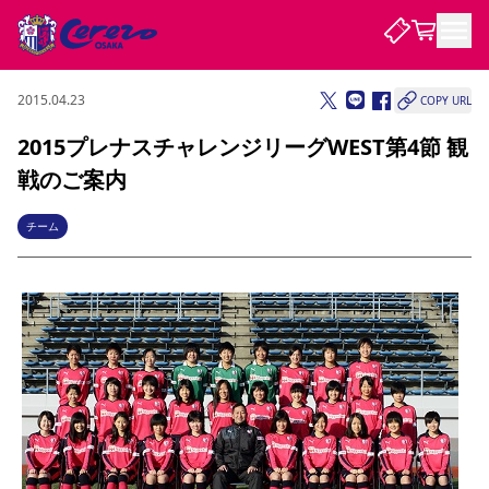
2015.04.23
COPY URL
試合・チーム
2015プレナスチャレンジリーグWEST第4節 観
戦のご案内
観戦する
試合について
試合日程 / 結果
順位表
チーム
クラブを知る
チケット
チームについて
チケット情報
販売スケジュール
価格・席種
購入方法
選手・スタッフ
スケジュール
メディア情報
アクセス
レディース
シーズンシート
法人シーズンシート
福祉サービス
団体チケット
アカデミー
ハナサカプレーヤー
歴代所属選手
ファンクラブ
特定興行入場券
セレッソ大阪について
譲渡サービス
リセールサービス
クラブ紹介
観戦ガイド
沿革
シーズン記録
求人情報
ニュース
ファンクラブ
初めて観戦ガイド
サポートする
キッズ向けサービス
グルメ
マッチデープログラム
観戦マナー&ルール
ビジターサポーター観戦ガイド
公式アプリ
SAKURA SOCIO
SAKURA POINT Program
招待券引換方法
先行入場
パートナー企業募集中
セレッソ大阪VISAカード
サポートスタッフ
まいセレチケット
会員規定
婚姻届・出生届・命名書
セレッソアイデアちょうだいな
スタジアム
応援商店街
レディース
ニュース
Lise（ライセンスビジネス）