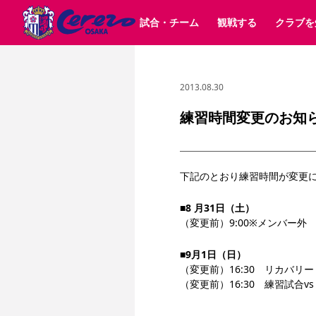
試合・チーム
観戦する
クラブを
2013.08.30
試合日程 / 結果
チケット情報
クラブ紹介
SAKURA SOCIO
すべて
チーム
沿革
販売スケジュール
順位表
グッズ
招待券引換方法
シーズン記録
チケット
求人情報
価格・席種
まいセレチケット
イベント
ファンクラブ
購入方法
会員規
シ
団体チケット
30周年
特定興行入場券
譲渡サービス
リセールサー
練習時間変更のお知
選手・スタッフ
パートナー企業募集中
スケジュール
セレッソ大阪VISAカード
メディア情報
アクセス
サポートス
レ
歴代所属選手
初めて観戦ガイド
Lise（ライセンスビジネス）
キッズ向けサービス
グルメ
マッチデー
ビジターサポーター観戦ガイド
公式アプリ
下記のとおり練習時間が変更
サステナビリティポリシー
SDGsのゴール
インパクトレポ
YANMAR HANASAKA STADIUM
取り組み実績
DAZNで観戦
■8 月31日（土）
（変更前）9:00※メンバー外
スポーツクラブ
■9月1日（日）
（変更前）16:30　リカバリ
長居公園
セレッソフットサルパーク
セレッソフットサルパ
（変更前）16:30　練習試合
YANMAR HANASAKA STADIUM
セレッソ大阪アカデミー
その他スポーツクラブ