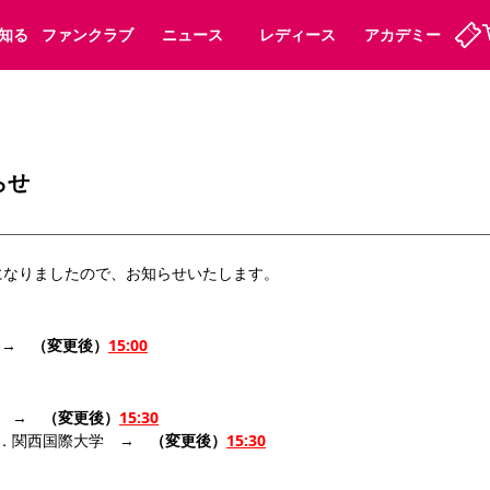
知る
ファンクラブ
ニュース
レディース
アカデミー
定
ーズンシート
ホームタウン
婚姻届・出生届・命名書
法人シーズンシート
パートナー
スポーツクラブ
福祉サービス
メディア
ビス
らせ
タッフ
ディース
セレッソアイデアちょうだいな
アカデミー
ハナサカプレーヤー
応援商店街
プログラム
観戦マナー&ルール
になりましたので、お知らせいたします。
ート
活動レポート
SPORT POSITIVE LEAGUES
アウェイツアー
よくある質問
　→
　（変更後）
15:00
ー　→
　（変更後）
15:30
ーク長居
セレッソスポーツパーク舞洲
vs．関西国際大学　→
　（変更後）
15:30
子供のサッカースクール
大人のサッカースクール