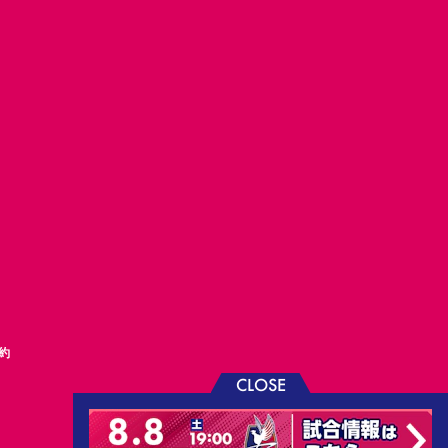
約
CLOSE