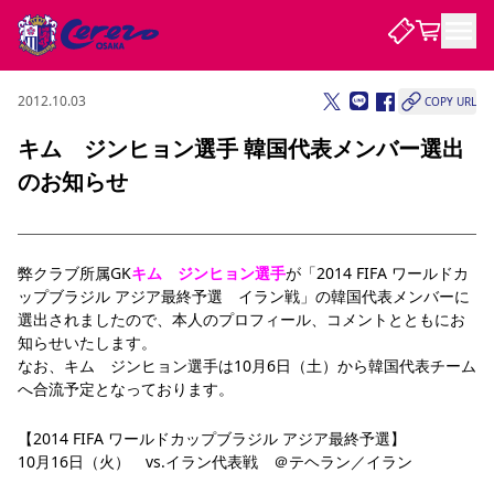
2012.10.03
COPY URL
試合・チーム
キム ジンヒョン選手 韓国代表メンバー選出
のお知らせ
観戦する
試合について
試合日程 / 結果
順位表
クラブを知る
チケット
チームについて
弊クラブ所属GK
キム　ジンヒョン選手
が「2014 FIFA ワールドカ
ップブラジル アジア最終予選　イラン戦」の韓国代表メンバーに
チケット情報
販売スケジュール
価格・席種
購入方法
選手・スタッフ
スケジュール
メディア情報
アクセス
レディース
シーズンシート
法人シーズンシート
福祉サービス
団体チケット
選出されましたので、本人のプロフィール、コメントとともにお
アカデミー
ハナサカプレーヤー
歴代所属選手
ファンクラブ
特定興行入場券
セレッソ大阪について
譲渡サービス
リセールサービス
知らせいたします。
なお、キム　ジンヒョン選手は10月6日（土）から韓国代表チーム
クラブ紹介
観戦ガイド
沿革
シーズン記録
求人情報
へ合流予定となっております。
ニュース
ファンクラブ
初めて観戦ガイド
サポートする
キッズ向けサービス
グルメ
マッチデープログラム
観戦マナー&ルール
ビジターサポーター観戦ガイド
公式アプリ
【2014 FIFA ワールドカップブラジル アジア最終予選】
SAKURA SOCIO
SAKURA POINT Program
招待券引換方法
先行入場
パートナー企業募集中
セレッソ大阪VISAカード
サポートスタッフ
10月16日（火）　vs.イラン代表戦　＠テヘラン／イラン
まいセレチケット
会員規定
婚姻届・出生届・命名書
セレッソアイデアちょうだいな
スタジアム
応援商店街
レディース
ニュース
Lise（ライセンスビジネス）