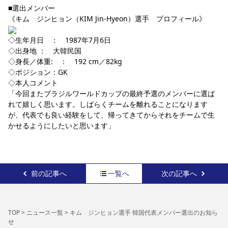
■選出メンバー
YANMAR HANASAKA STADIUM
すべて
チーム
グッズ
チケット
イベント
ファンクラブ
サステナビリティ
《キム　ジンヒョン（KIM Jin-Hyeon）選手　プロフィール》
ホームタウン
パートナー
スポーツクラブ
メディア
30周年
DAZNで観戦
アカデミー
サステナビリティポリシー
SDGsのゴール
インパクトレポート
◇生年月日　：　1987年7月6日
活動レポート
SPORT POSITIVE LEAGUES
取り組み実績
DAZNで観戦
◇出身地 ：　大韓民国
◇身長／体重:　：　192 cm／82kg 
スポーツクラブ
アウェイツアー
◇ポジション：GK
スポーツクラブ
アウェイツアー
◇本人コメント
「今回またブラジルワールドカップの最終予選のメンバーに選ば
関連団体/施設
よくある質問
れて嬉しく思います。しばらくチームを離れることになります
が、代表でも良い経験をして、帰ってきてからそれをチームで生
長居公園
セレッソフットサルパーク
セレッソフットサルパーク長居
よくある質問
セレッソスポーツパーク舞洲
YANMAR HANASAKA STADIUM
かせるようにしたいと思います」
セレッソ大阪アカデミー
子供のサッカースクール
大人のサッカースクール
その他スポーツクラブ
前の記事へ
一覧へ
次の記事へ
TOP
>
ニュース一覧
>
キム ジンヒョン選手 韓国代表メンバー選出のお知ら
せ