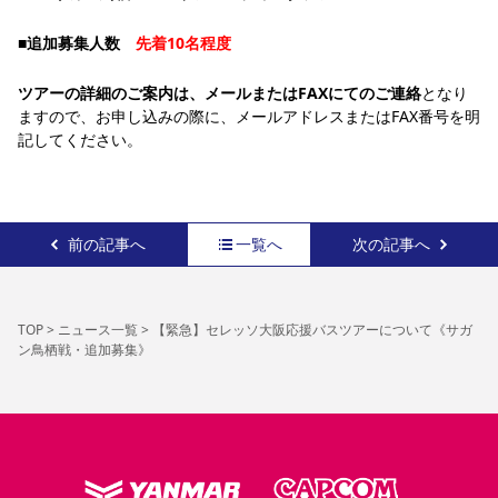
YANMAR HANASAKA STADIUM
すべて
チーム
グッズ
チケット
イベント
ファンクラブ
サステナビリティ
■
追加募集人数
　先着10名程度
ホームタウン
パートナー
スポーツクラブ
メディア
30周年
DAZNで観戦
アカデミー
サステナビリティポリシー
SDGsのゴール
インパクトレポート
ツアーの詳細のご案内は、メールまたはFAXにてのご連絡
となり
活動レポート
SPORT POSITIVE LEAGUES
取り組み実績
DAZNで観戦
ますので、お申し込みの際に、メールアドレスまたはFAX番号を明
スポーツクラブ
アウェイツアー
記してください。
スポーツクラブ
アウェイツアー
関連団体/施設
よくある質問
前の記事へ
一覧へ
次の記事へ
長居公園
セレッソフットサルパーク
セレッソフットサルパーク長居
よくある質問
セレッソスポーツパーク舞洲
YANMAR HANASAKA STADIUM
セレッソ大阪アカデミー
子供のサッカースクール
大人のサッカースクール
その他スポーツクラブ
TOP
>
ニュース一覧
>
【緊急】セレッソ大阪応援バスツアーについて《サガ
ン鳥栖戦・追加募集》