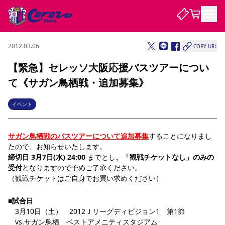
2012.03.06
COPY URL
試合・チーム
【緊急】セレッソ大阪応援バスツアーについ
て《サガン鳥栖戦・追加募集》
観戦する
試合について
試合日程 / 結果
順位表
イベント
クラブを知る
チケット
チームについて
サガン鳥栖戦のバスツアーについて追加募集
することになりまし
チケット情報
販売スケジュール
価格・席種
購入方法
選手・スタッフ
スケジュール
メディア情報
アクセス
レディース
シーズンシート
法人シーズンシート
福祉サービス
団体チケット
たので、お知らせいたします。
アカデミー
ハナサカプレーヤー
歴代所属選手
ファンクラブ
特定興行入場券
セレッソ大阪について
譲渡サービス
リセールサービス
締切日 3月7日(水) 24:00 
までとし
、「観戦チケットなし」のみの
受付
となりますので予めご了承ください。
クラブ紹介
観戦ガイド
沿革
シーズン記録
求人情報
（観戦チケットはご自身でお買い求めください）
ニュース
ファンクラブ
初めて観戦ガイド
サポートする
キッズ向けサービス
グルメ
マッチデープログラム
観戦マナー&ルール
ビジターサポーター観戦ガイド
公式アプリ
■
試合日
SAKURA SOCIO
SAKURA POINT Program
招待券引換方法
先行入場
パートナー企業募集中
セレッソ大阪VISAカード
サポートスタッフ
　3月10日（土）　2012Ｊリーグディビジョン1　第1節　　
まいセレチケット
会員規定
婚姻届・出生届・命名書
セレッソアイデアちょうだいな
スタジアム
応援商店街
レディース
ニュース
　vs.サガン鳥栖　ベストアメニティスタジアム
Lise（ライセンスビジネス）