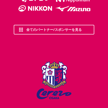
全てのパートナー/スポンサーを見る